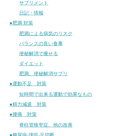
サプリメント
日記・情報
●肥満 対策
肥満による病気のリスク
バランスの良い食事
便秘解消で痩せる
ダイエット
肥満、便秘解消サプリ
●運動不足 対策
短時間で出来る運動で効果なもの
●精力減退 対策
●腰痛 対策
脊柱管狭窄症、他の改善
●糖尿病-壊疽-足切断