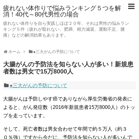
疲れない体作りで悩みランキング５つを解
消！40代～80代男性の場合
疲れない体作りを自ら実践しほぼ２０年、それは男性の悩みラン
キング５件（疲れが取れない、肥満、精力減退、運動不足、腰
痛）などの解消効果もあります。
ホーム
●三大がんの予防について
大腸がんの予防法を知らない人が多い！新規患
者数は男女で15万8000人
●三大がんの予防について
大腸がんは予防しやす癌でありながら厚生労働省の発表に
よると、がん発症数（2016年新規患者15万8000人）のトッ
プを走っています。
そして、死亡者数は男女合わせて年間で約５万人（約３
０％強）ですから今だに、予防法を知らない人が多いんで