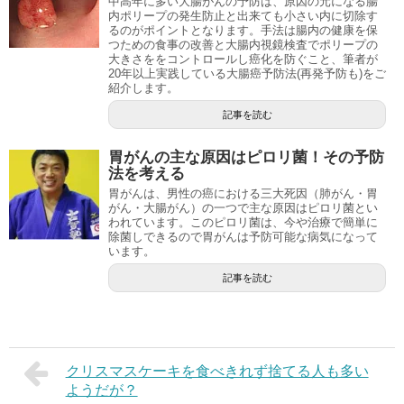
中高年に多い大腸がんの予防は、原因の元になる腸
内ポリープの発生防止と出来ても小さい内に切除す
るのがポイントとなります。手法は腸内の健康を保
つための食事の改善と大腸内視鏡検査でポリープの
大きさををコントロールし癌化を防ぐこと、筆者が
20年以上実践している大腸癌予防法(再発予防も)をご
紹介します。
記事を読む
胃がんの主な原因はピロリ菌！その予防
法を考える
胃がんは、男性の癌における三大死因（肺がん・胃
がん・大腸がん）の一つで主な原因はピロリ菌とい
われています。このピロリ菌は、今や治療で簡単に
除菌しできるので胃がんは予防可能な病気になって
います。
記事を読む
クリスマスケーキを食べきれず捨てる人も多い
ようだが？