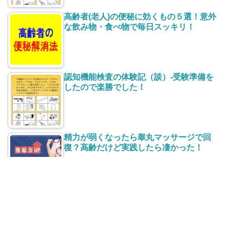
高齢者(老人)の便秘に効くもの５選！意外
な飲み物・食べ物で毎日スッキリ！
認知機能検査の体験記（談）-受験準備を
したので楽勝でした！
精力が弱くなったら睾丸マッサージで回
復？高齢だけど実践したら凄かった！
太ももの付け根【股】の赤い湿疹がかゆ
い！治し方と再発防止は？