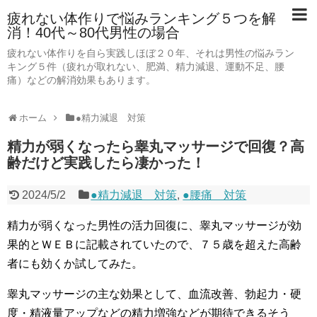
疲れない体作りで悩みランキング５つを解
消！40代～80代男性の場合
疲れない体作りを自ら実践しほぼ２０年、それは男性の悩みラン
キング５件（疲れが取れない、肥満、精力減退、運動不足、腰
痛）などの解消効果もあります。
ホーム
●精力減退 対策
精力が弱くなったら睾丸マッサージで回復？高
齢だけど実践したら凄かった！
2024/5/2
●精力減退 対策
,
●腰痛 対策
精力が弱くなった男性の活力回復に、睾丸マッサージが効
果的とＷＥＢに記載されていたので、７５歳を超えた高齢
者にも効くか試してみた。
睾丸マッサージの主な効果として、血流改善、勃起力・硬
度・精液量アップなどの精力増強などが期待できるそう