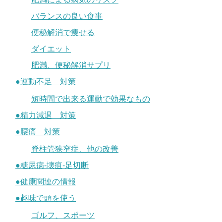
バランスの良い食事
便秘解消で痩せる
ダイエット
肥満、便秘解消サプリ
●運動不足 対策
短時間で出来る運動で効果なもの
●精力減退 対策
●腰痛 対策
脊柱管狭窄症、他の改善
●糖尿病-壊疽-足切断
●健康関連の情報
●趣味で頭を使う
ゴルフ、スポーツ