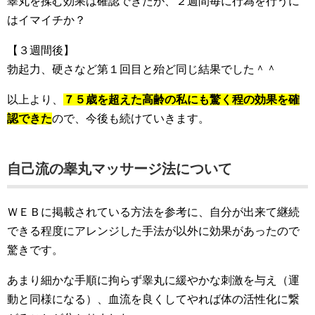
睾丸を揉む効果は確認できたが、２週間毎に行為を行うに
はイマイチか？
【３週間後】
勃起力、硬さなど第１回目と殆ど同じ結果でした＾＾
以上より、
７５歳を超えた高齢の私にも驚く程の効果を確
認できた
ので、今後も続けていきます。
自己流の睾丸マッサージ法について
ＷＥＢに掲載されている方法を参考に、自分が出来て継続
できる程度にアレンジした手法が以外に効果があったので
驚きです。
あまり細かな手順に拘らず睾丸に緩やかな刺激を与え（運
動と同様になる）、血流を良くしてやれば体の活性化に繋