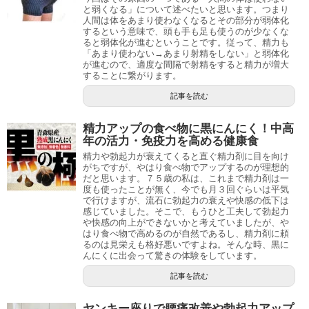
と弱くなる」について述べたいと思います。つまり
人間は体をあまり使わなくなるとその部分が弱体化
するという意味で、頭も手も足も使うのが少なくな
ると弱体化が進むということです。従って、精力も
「あまり使わない→あまり射精をしない」と弱体化
が進むので、適度な間隔で射精をすると精力が増大
することに繋がります。
記事を読む
精力アップの食べ物に黒にんにく！中高
年の活力・免疫力を高める健康食
精力や勃起力が衰えてくると直ぐ精力剤に目を向け
がちですが、やはり食べ物でアップするのが理想的
だと思います。７５歳の私は、これまで精力剤は一
度も使ったことが無く、今でも月３回ぐらいは平気
で行けますが、流石に勃起力の衰えや快感の低下は
感じていました。そこで、もうひと工夫して勃起力
や快感の向上ができないかと考えていましたが、や
はり食べ物で高めるのが自然であるし、精力剤に頼
るのは見栄えも格好悪いですよね。そんな時、黒に
んにくに出会って驚きの体験をしています。
記事を読む
ヤンキー座りで腰痛改善や勃起力アップ