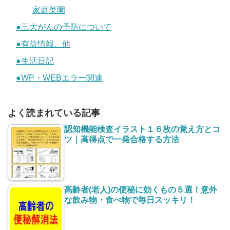
家庭菜園
●三大がんの予防について
●有益情報、他
●生活日記
●WP・WEBエラー関連
よく読まれている記事
認知機能検査イラスト１６枚の覚え方とコ
ツ｜高得点で一発合格する方法
高齢者(老人)の便秘に効くもの５選！意外
な飲み物・食べ物で毎日スッキリ！