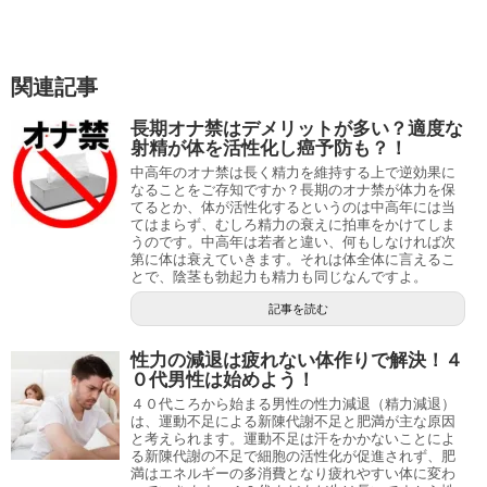
関連記事
長期オナ禁はデメリットが多い？適度な
射精が体を活性化し癌予防も？！
中高年のオナ禁は長く精力を維持する上で逆効果に
なることをご存知ですか？長期のオナ禁が体力を保
てるとか、体が活性化するというのは中高年には当
てはまらず、むしろ精力の衰えに拍車をかけてしま
うのです。中高年は若者と違い、何もしなければ次
第に体は衰えていきます。それは体全体に言えるこ
とで、陰茎も勃起力も精力も同じなんですよ。
記事を読む
性力の減退は疲れない体作りで解決！４
０代男性は始めよう！
４０代ころから始まる男性の性力減退（精力減退）
は、運動不足による新陳代謝不足と肥満が主な原因
と考えられます。運動不足は汗をかかないことによ
る新陳代謝の不足で細胞の活性化が促進されず、肥
満はエネルギーの多消費となり疲れやすい体に変わ