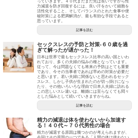
っていきます。４０代まだまだ先は長いですから性
力減退を防ぎ回復するには、良い汗をかいて細胞を
活性化すること、そしてバランスのとれた食事や便
秘対策による肥満解消が、最も有効な手段であると
思っています。
記事を読む
セックスレスの予防と対策-６０歳を過
ぎて解ったが遅かった！
日本は世界で最もセックスレス比率の高い国といわ
れており、多くの夫婦の悩みの種となっています。
従って、今は問題なくても将来の予防はとても重要
であり、今その当事者であれば早めの対策が必要だ
と思います。若い夫婦に関係ないと思われるセック
スレス、しかし子供が生まれたのが切っ掛けになっ
たり、その他いろいろな理由で日本人夫婦に訪れる
この悲しいスレ違いは、離婚には至らなくても悶々
とした悩みとして続いていきますからね。
記事を読む
精力の減退は体を使わないから加速す
る！４０代～７０代男性の場合
精力が減退する原因は幾つかのが考えられますが、
今回はその原因の一つである「人間の体は使わない