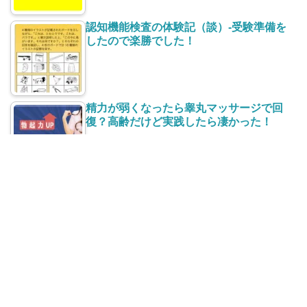
認知機能検査の体験記（談）-受験準備を
したので楽勝でした！
精力が弱くなったら睾丸マッサージで回
復？高齢だけど実践したら凄かった！
太ももの付け根【股】の赤い湿疹がかゆ
い！治し方と再発防止は？