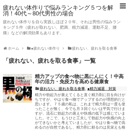
疲れない体作りで悩みランキング５つを解
消！40代～80代男性の場合
疲れない体作りを自ら実践しほぼ２０年、それは男性の悩みラン
キング５件（疲れが取れない、肥満、精力減退、運動不足、腰
痛）などの解消効果もあります。
ホーム
●疲れない体作り
疲れない、疲れを取る食事
「
疲れない、疲れを取る食事
」
一覧
精力アップの食べ物に黒にんにく！中高
年の活力・免疫力を高める健康食
疲れない、疲れを取る食事
,
●精力減退 対策
精力や勃起力が衰えてくると直ぐ精力剤に目を向けが
ちですが、やはり食べ物でアップするのが理想的だと
思います。７５歳の私は、これまで精力剤は一度も使
ったことが無く、今でも月３回ぐらいは平気で行けま
すが、流石に勃起力の衰えや快感の低下は感じていま
した。そこで、もうひと工夫して勃起力や快感の向上
ができないかと考えていましたが、やはり食べ物で高
めるのが自然であるし、精力剤に頼るのは見栄えも格