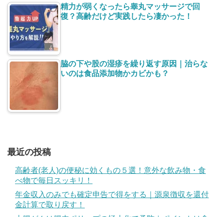
精力が弱くなったら睾丸マッサージで回
復？高齢だけど実践したら凄かった！
脇の下や股の湿疹を繰り返す原因｜治らな
いのは食品添加物かカビかも？
最近の投稿
高齢者(老人)の便秘に効くもの５選！意外な飲み物・食
べ物で毎日スッキリ！
年金収入のみでも確定申告で得をする｜源泉徴収を還付
金計算で取り戻す！