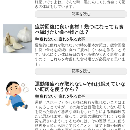
好悪いですよね。そんな時、黒にんにくに出会って驚
きの体験をしています。
記事を読む
疲労回復に良い食材！幾つになっても食
べ続けたい食べ物とは？
疲れない、疲れを取る食事
慢性的に疲れが取れないの時の根本対策は、疲労回復
に良い食材を継続に食べて疲れにくい体を作ることで
す。疲れにくい体は毎日の食べる物が大きく影響しま
すので、これらを考慮した食材選びが必要かと思いま
す。
記事を読む
運動後疲れが取れない-それは鍛えていな
い筋肉を使うから？
疲れない、疲れを取る食事
運動（スポーツ）をした後に疲れが取れないことはよ
くあることですが、その殆どは普段鍛えていない筋肉
を使った場合や急激な運動をしたことによる筋肉疲労
だと思われます。従って、次回の運動で同じような疲
労を残さいようにするためには、その運動で主に使う
筋肉を日頃から鍛えておくことと、疲労予防や回復が