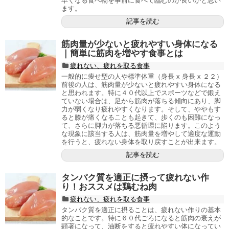
早くなる食べ物を事前に食べて臨むのが良いかと思い
ます。
記事を読む
筋肉量が少ないと疲れやすい身体になる
｜簡単に筋肉を増やす食事とは
疲れない、疲れを取る食事
一般的に痩せ型の人や標準体重（身長 x 身長 x ２２）
前後の人は、筋肉量が少ないと疲れやすい身体になる
と思われます。特に４０代以上でスポーツなどで鍛え
ていない場合は、足から筋肉が落ちる傾向にあり、脚
力が弱くなり疲れやすくなります。そして、ややもす
ると膝が痛くなることも起きて、歩くのも困難になっ
て、さらに脚力が落ちる悪循環に陥ります。このよう
な現象に該当する人は、筋肉量を増やして適度な運動
を行うと、疲れない身体を取り戻すことが出来ます。
記事を読む
タンパク質を適正に摂って疲れない作
り！おススメは鶏むね肉
疲れない、疲れを取る食事
タンパク質を適正に摂ることは、疲れない作りの基本
的なことです。特に６０代ごろになると筋肉の衰えが
顕著になって、油断をすると疲れやすい体になってい