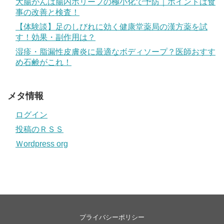
大腸がんは腸内ポリープの極小化で予防｜ポイントは食
事の改善と検査！
【体験談】足のしびれに効く健康堂薬局の漢方薬を試
す！効果・副作用は？
湿疹・脂漏性皮膚炎に最適なボディソープ？医師おすす
め石鹸がこれ！
メタ情報
ログイン
投稿のＲＳＳ
Ｗordpress org
プライバシーポリシー