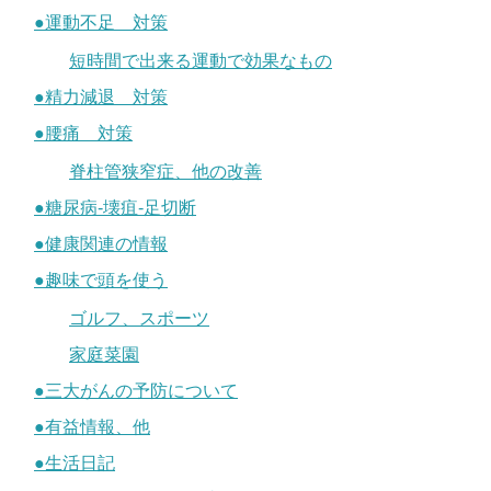
●運動不足 対策
短時間で出来る運動で効果なもの
●精力減退 対策
●腰痛 対策
脊柱管狭窄症、他の改善
●糖尿病-壊疽-足切断
●健康関連の情報
●趣味で頭を使う
ゴルフ、スポーツ
家庭菜園
●三大がんの予防について
●有益情報、他
●生活日記