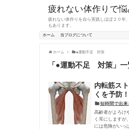
疲れない体作りで悩
疲れない体作りを自ら実践しほぼ２０年
もあります。
ホーム
当ブログについて
ホーム
●運動不足 対策
「
●運動不足 対策
」
一
内転筋ス
くを予防
短時間で出来
高齢者がよろけ
く耳にしますが
には危険がいっ