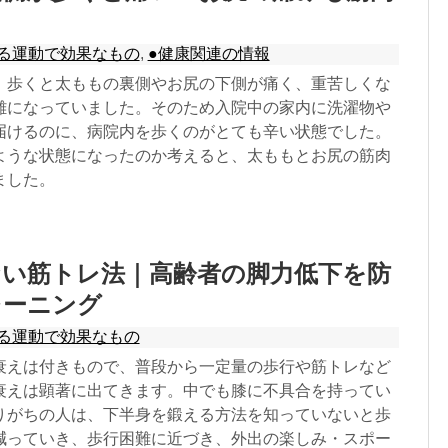
る運動で効果なもの
,
●健康関連の情報
、歩くと太ももの裏側やお尻の下側が痛く、重苦しくな
難になっていました。そのため入院中の家内に洗濯物や
届けるのに、病院内を歩くのがとても辛い状態でした。
ような状態になったのか考えると、太ももとお尻の筋肉
ました。
ない筋トレ法｜高齢者の脚力低下を防
レーニング
る運動で効果なもの
衰えは付きもので、普段から一定量の歩行や筋トレなど
衰えは顕著に出てきます。中でも膝に不具合を持ってい
りがちの人は、下半身を鍛える方法を知っていないと歩
減っていき、歩行困難に近づき、外出の楽しみ・スポー