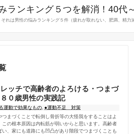
みランキング５つを解消！40代～
、それは男性の悩みランキング５件（疲れが取れない、肥満、精力
覧
トレッチで高齢者のよろける・つまづ
！８０歳男性の実践記
る運動で効果なもの
,
●運動不足 対策
やつまづくことで転倒し骨折等の大怪我をすることはよ
、この根本原因は内転筋が弱いからと思います。高齢者
ぱい、家にも道路にも凹凸があり階段でつまづくことも