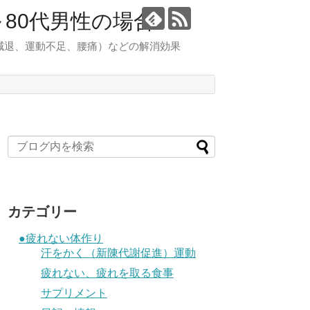
80代男性の場合
減退、運動不足、腰痛）などの解消効果
カテゴリー
●疲れない体作り
汗をかく（新陳代謝促進）運動
疲れない、疲れを取る食事
サプリメント