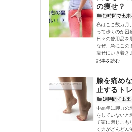
の痩せ？
短時間で出来
私はここ数カ月
って歩くのが困
日々の使用品を
なぜ、急にこの
痩せにいき着き
記事を読む
膝を痛め
止するト
短時間で出来
中高年に脚力の
をしていないと
て家に閉じこも
く力がどんどん