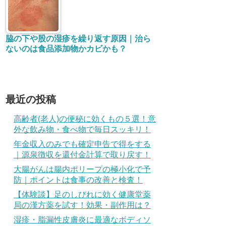
脇の下や股の湿疹を繰り返す原因｜治ら
ないのは食品添加物かカビかも？
最近の投稿
高齢者(老人)の便秘に効くもの５選！意
外な飲み物・食べ物で毎日スッキリ！
年金収入のみでも確定申告で得をする
｜源泉徴収を還付金計算で取り戻す！
大腸がんは腸内ポリープの極小化で予
防｜ポイントは食事の改善と検査！
【体験談】足のしびれに効く健康堂薬
局の漢方薬を試す！効果・副作用は？
湿疹・脂漏性皮膚炎に最適なボディソ