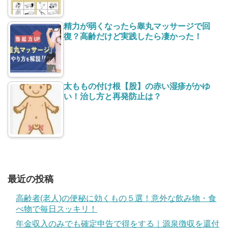
精力が弱くなったら睾丸マッサージで回
復？高齢だけど実践したら凄かった！
太ももの付け根【股】の赤い湿疹がかゆ
い！治し方と再発防止は？
最近の投稿
高齢者(老人)の便秘に効くもの５選！意外な飲み物・食
べ物で毎日スッキリ！
年金収入のみでも確定申告で得をする｜源泉徴収を還付