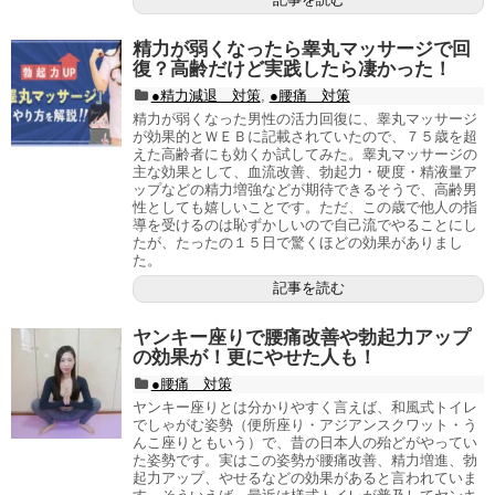
精力が弱くなったら睾丸マッサージで回
復？高齢だけど実践したら凄かった！
●精力減退 対策
,
●腰痛 対策
精力が弱くなった男性の活力回復に、睾丸マッサージ
が効果的とＷＥＢに記載されていたので、７５歳を超
えた高齢者にも効くか試してみた。睾丸マッサージの
主な効果として、血流改善、勃起力・硬度・精液量ア
ップなどの精力増強などが期待できるそうで、高齢男
性としても嬉しいことです。ただ、この歳で他人の指
導を受けるのは恥ずかしいので自己流でやることにし
たが、たったの１５日で驚くほどの効果がありまし
た。
記事を読む
ヤンキー座りで腰痛改善や勃起力アップ
の効果が！更にやせた人も！
●腰痛 対策
ヤンキー座りとは分かりやすく言えば、和風式トイレ
でしゃがむ姿勢（便所座り・アジアンスクワット・う
んこ座りともいう）で、昔の日本人の殆どがやってい
た姿勢です。実はこの姿勢が腰痛改善、精力増進、勃
起力アップ、やせるなどの効果があると言われていま