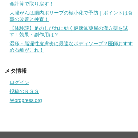
金計算で取り戻す！
大腸がんは腸内ポリープの極小化で予防｜ポイントは食
事の改善と検査！
【体験談】足のしびれに効く健康堂薬局の漢方薬を試
す！効果・副作用は？
湿疹・脂漏性皮膚炎に最適なボディソープ？医師おすす
め石鹸がこれ！
メタ情報
ログイン
投稿のＲＳＳ
Ｗordpress org