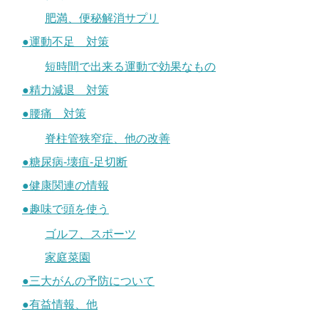
肥満、便秘解消サプリ
●運動不足 対策
短時間で出来る運動で効果なもの
●精力減退 対策
●腰痛 対策
脊柱管狭窄症、他の改善
●糖尿病-壊疽-足切断
●健康関連の情報
●趣味で頭を使う
ゴルフ、スポーツ
家庭菜園
●三大がんの予防について
●有益情報、他