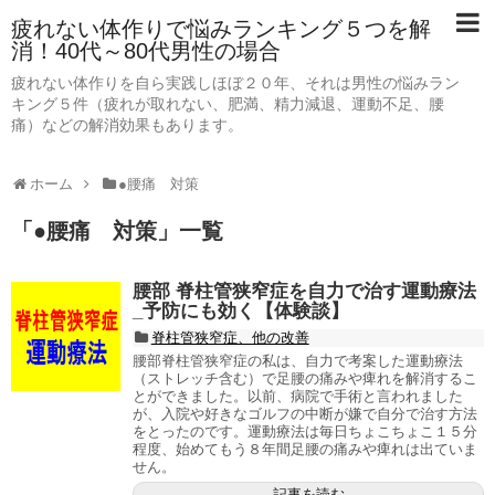
疲れない体作りで悩みランキング５つを解
消！40代～80代男性の場合
疲れない体作りを自ら実践しほぼ２０年、それは男性の悩みラン
キング５件（疲れが取れない、肥満、精力減退、運動不足、腰
痛）などの解消効果もあります。
ホーム
●腰痛 対策
「
●腰痛 対策
」
一覧
腰部 脊柱管狭窄症を自力で治す運動療法
_予防にも効く【体験談】
脊柱管狭窄症、他の改善
腰部脊柱管狭窄症の私は、自力で考案した運動療法
（ストレッチ含む）で足腰の痛みや痺れを解消するこ
とができました。以前、病院で手術と言われました
が、入院や好きなゴルフの中断が嫌で自分で治す方法
をとったのです。運動療法は毎日ちょこちょこ１５分
程度、始めてもう８年間足腰の痛みや痺れは出ていま
せん。
記事を読む