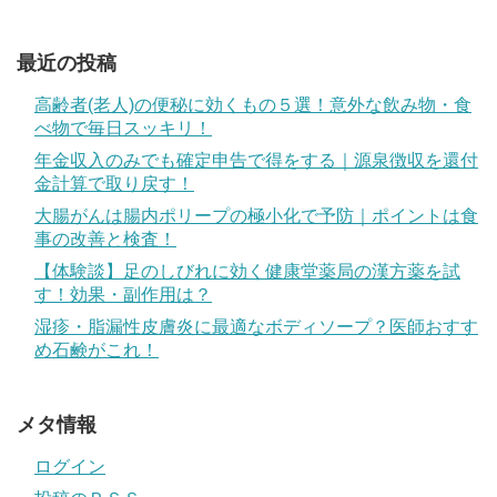
最近の投稿
高齢者(老人)の便秘に効くもの５選！意外な飲み物・食
べ物で毎日スッキリ！
年金収入のみでも確定申告で得をする｜源泉徴収を還付
金計算で取り戻す！
大腸がんは腸内ポリープの極小化で予防｜ポイントは食
事の改善と検査！
【体験談】足のしびれに効く健康堂薬局の漢方薬を試
す！効果・副作用は？
湿疹・脂漏性皮膚炎に最適なボディソープ？医師おすす
め石鹸がこれ！
メタ情報
ログイン