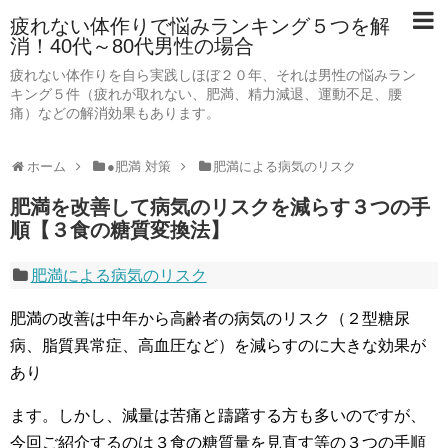
疲れない体作りで悩みランキング５つを解
消！40代～80代男性の場合
疲れない体作りを自ら実践しほぼ２０年、それは男性の悩みラン
キング５件（疲れが取れない、肥満、精力減退、運動不足、腰
痛）などの解消効果もあります。
ホーム
●肥満 対策
肥満による病気のリスク
肥満を改善して病気のリスクを減らす３つの手
順【３食の糖質変換法】
肥満による病気のリスク
肥満の改善は中年から高齢者の病気のリスク（２型糖尿
病、脂質異常症、高血圧など）を減らすのに大きな効果が
あり
ます。しかし、減量は苦痛と躊躇する方も多いのですが、
今回ご紹介するのは３食の糖質量を見直す等の３つの手順