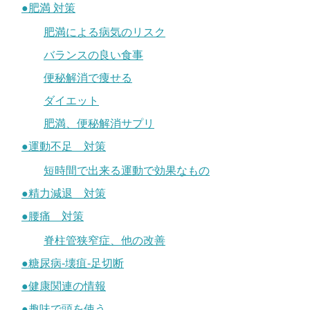
●肥満 対策
肥満による病気のリスク
バランスの良い食事
便秘解消で痩せる
ダイエット
肥満、便秘解消サプリ
●運動不足 対策
短時間で出来る運動で効果なもの
●精力減退 対策
●腰痛 対策
脊柱管狭窄症、他の改善
●糖尿病-壊疽-足切断
●健康関連の情報
●趣味で頭を使う