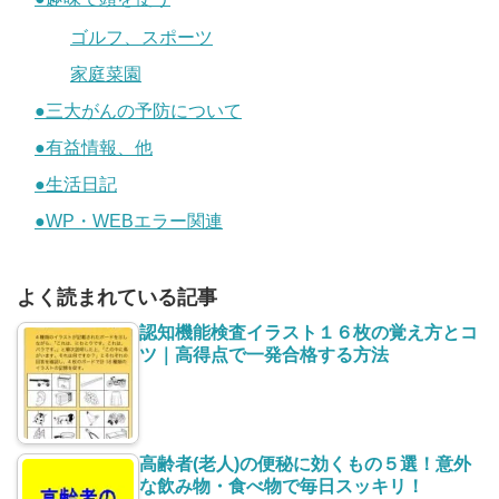
ゴルフ、スポーツ
家庭菜園
●三大がんの予防について
●有益情報、他
●生活日記
●WP・WEBエラー関連
よく読まれている記事
認知機能検査イラスト１６枚の覚え方とコ
ツ｜高得点で一発合格する方法
高齢者(老人)の便秘に効くもの５選！意外
な飲み物・食べ物で毎日スッキリ！