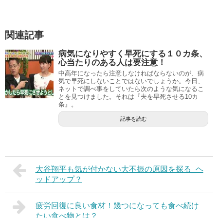
関連記事
病気になりやすく早死にする１０カ条、
心当たりのある人は要注意！
中高年になったら注意しなければならないのが、病
気で早死にしないことではないでしょうか。今日、
ネットで調べ事をしていたら次のような気になるこ
とを見つけました。それは『夫を早死させる10カ
条』。
記事を読む
大谷翔平も気が付かない大不振の原因を探る_ヘ
ッドアップ？
疲労回復に良い食材！幾つになっても食べ続け
たい食べ物とは？