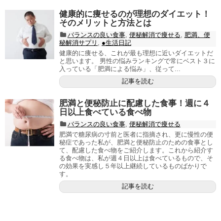
健康的に痩せるのが理想のダイエット！
そのメリットと方法とは
バランスの良い食事
,
便秘解消で痩せる
,
肥満、便
秘解消サプリ
,
●生活日記
健康的に痩せる、これが最も理想に近いダイエットだ
と思います。 男性の悩みランキングで常にベスト３に
入っている「肥満による悩み」、従って...
記事を読む
肥満と便秘防止に配慮した食事！週に４
日以上食べている食べ物
バランスの良い食事
,
便秘解消で痩せる
肥満で糖尿病の寸前と医者に指摘され、更に慢性の便
秘症であった私が、肥満と便秘防止のための食事とし
て、配慮した食べ物をご紹介します。これから紹介す
る食べ物は、私が週４日以上は食べているもので、そ
の効果を実感し５年以上継続しているものばかりで
す。
記事を読む