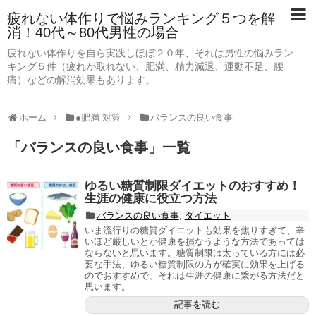
疲れない体作りで悩みランキング５つを解
消！40代～80代男性の場合
疲れない体作りを自ら実践しほぼ２０年、それは男性の悩みラン
キング５件（疲れが取れない、肥満、精力減退、運動不足、腰
痛）などの解消効果もあります。
ホーム
●肥満 対策
バランスの良い食事
「
バランスの良い食事
」
一覧
ゆるい糖質制限ダイエットのおすすめ！
生涯の健康に役立つ方法
バランスの良い食事
,
ダイエット
いま流行りの糖質ダイエットも効果を焦りすぎて、辛
いほど厳しいとか健康を損なうような方法であっては
ならないと思います。糖質制限は太っている方には必
要な手法、ゆるい糖質制限の方が確実に効果を上げる
のでおすすめで、それは生涯の健康に繋がる方法だと
思います。
記事を読む