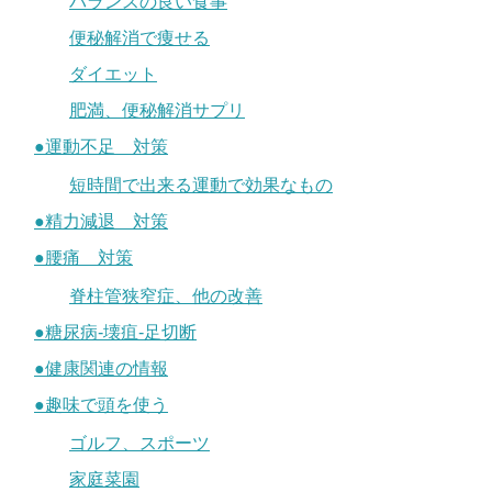
バランスの良い食事
便秘解消で痩せる
ダイエット
肥満、便秘解消サプリ
●運動不足 対策
短時間で出来る運動で効果なもの
●精力減退 対策
●腰痛 対策
脊柱管狭窄症、他の改善
●糖尿病-壊疽-足切断
●健康関連の情報
●趣味で頭を使う
ゴルフ、スポーツ
家庭菜園