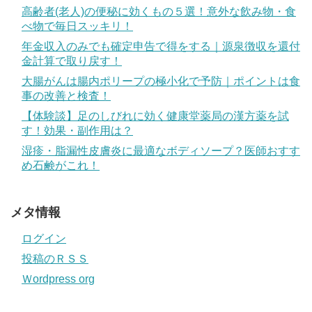
高齢者(老人)の便秘に効くもの５選！意外な飲み物・食
べ物で毎日スッキリ！
年金収入のみでも確定申告で得をする｜源泉徴収を還付
金計算で取り戻す！
大腸がんは腸内ポリープの極小化で予防｜ポイントは食
事の改善と検査！
【体験談】足のしびれに効く健康堂薬局の漢方薬を試
す！効果・副作用は？
湿疹・脂漏性皮膚炎に最適なボディソープ？医師おすす
め石鹸がこれ！
メタ情報
ログイン
投稿のＲＳＳ
Ｗordpress org