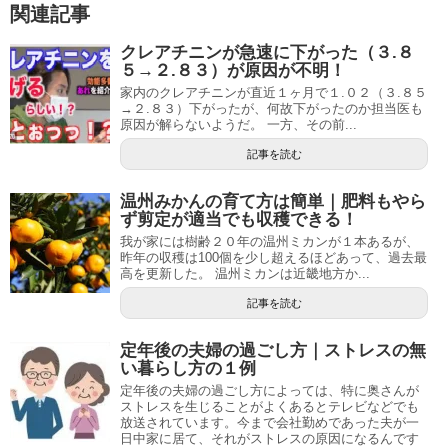
関連記事
クレアチニンが急速に下がった（３.８
５→２.８３）が原因が不明！
家内のクレアチニンが直近１ヶ月で１.０２（３.８５
→２.８３）下がったが、何故下がったのか担当医も
原因が解らないようだ。 一方、その前...
記事を読む
温州みかんの育て方は簡単｜肥料もやら
ず剪定が適当でも収穫できる！
我が家には樹齢２０年の温州ミカンが１本あるが、
昨年の収穫は100個を少し超えるほどあって、過去最
高を更新した。 温州ミカンは近畿地方か...
記事を読む
定年後の夫婦の過ごし方｜ストレスの無
い暮らし方の１例
定年後の夫婦の過ごし方によっては、特に奥さんが
ストレスを生じることがよくあるとテレビなどでも
放送されています。今まで会社勤めであった夫が一
日中家に居て、それがストレスの原因になるんです