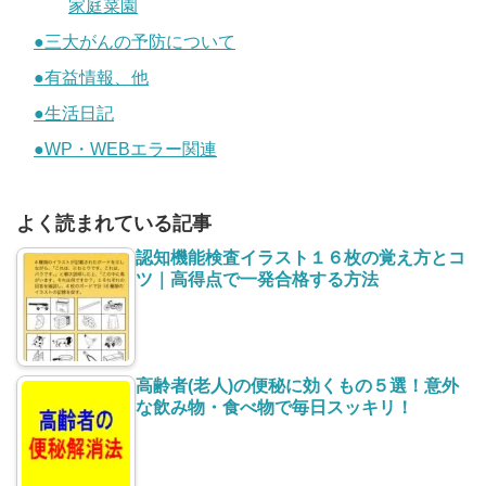
家庭菜園
●三大がんの予防について
●有益情報、他
●生活日記
●WP・WEBエラー関連
よく読まれている記事
認知機能検査イラスト１６枚の覚え方とコ
ツ｜高得点で一発合格する方法
高齢者(老人)の便秘に効くもの５選！意外
な飲み物・食べ物で毎日スッキリ！