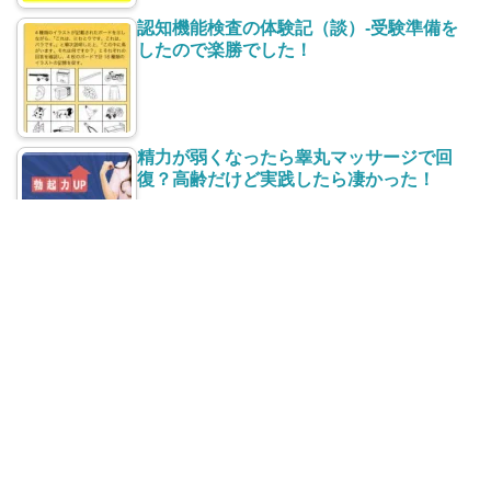
認知機能検査の体験記（談）-受験準備を
したので楽勝でした！
精力が弱くなったら睾丸マッサージで回
復？高齢だけど実践したら凄かった！
太ももの付け根【股】の赤い湿疹がかゆ
い！治し方と再発防止は？
最近の投稿