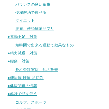
バランスの良い食事
便秘解消で痩せる
ダイエット
肥満、便秘解消サプリ
●運動不足 対策
短時間で出来る運動で効果なもの
●精力減退 対策
●腰痛 対策
脊柱管狭窄症、他の改善
●糖尿病-壊疽-足切断
●健康関連の情報
●趣味で頭を使う
ゴルフ、スポーツ