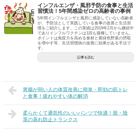
インフルエンザ・風邪予防の食事と生活
習慣法！5年間感染ゼロの高齢者の事例
5年間インフルエンザと風邪に感染していない高齢者
が、予防法として実践している食事の改善と生活習
慣をご紹介します。この実績は2019年2月から継続中
でありインフルワクチンは1回も接種していません。
ポイントは免疫力を高める食材と黄緑色野菜の摂取
を増やす等、生活習慣病の改善に効果がある手法で
す。
記事を読む
胃腸が弱い人の体質改善に簡単・即効の筋トレ
と食事！疲れやすい体の解消
柔らかくて通気性のいいパンツで快適！股・陰
茎の蒸れ防止トランクス