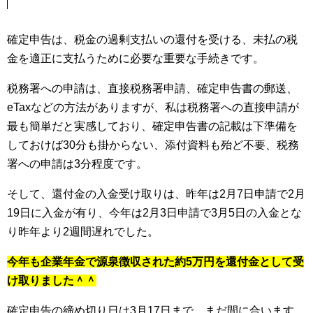
確定申告は、税金の過剰支払いの還付を受ける、未払の税
金を適正に支払うために必要な重要な手続きです。
税務署への申請は、直接税務署申請、確定申告書の郵送、
eTaxなどの方法がありますが、私は税務署への直接申請が
最も簡単だと実感しており、確定申告書の記載は下準備を
しておけば30分も掛からない、添付資料も殆ど不要、税務
署への申請は3分程度です。
そして、還付金の入金受け取りは、昨年は2月7日申請で2月
19日に入金が有り、今年は2月3日申請で3月5日の入金とな
り昨年より2週間遅れでした。
今年も企業年金で源泉徴収された約5万円を還付金として受
け取りました＾＾
確定申告の締め切り日は3月17日まで、まだ間に合います