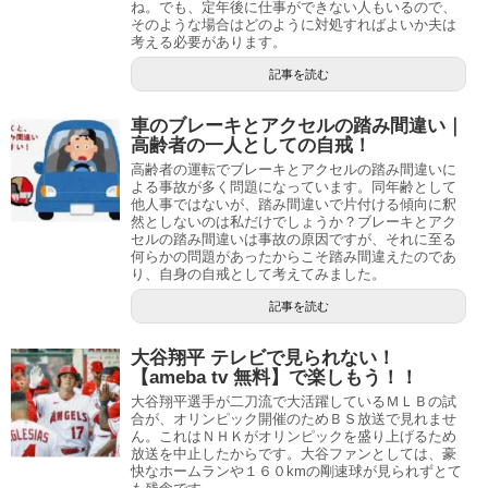
ね。でも、定年後に仕事ができない人もいるので、
そのような場合はどのように対処すればよいか夫は
考える必要があります。
記事を読む
車のブレーキとアクセルの踏み間違い｜
高齢者の一人としての自戒！
高齢者の運転でブレーキとアクセルの踏み間違いに
よる事故が多く問題になっています。同年齢として
他人事ではないが、踏み間違いで片付ける傾向に釈
然としないのは私だけでしょうか？ブレーキとアク
セルの踏み間違いは事故の原因ですが、それに至る
何らかの問題があったからこそ踏み間違えたのであ
り、自身の自戒として考えてみました。
記事を読む
大谷翔平 テレビで見られない！
【ameba tv 無料】で楽しもう！！
大谷翔平選手が二刀流で大活躍しているＭＬＢの試
合が、オリンピック開催のためＢＳ放送で見れませ
ん。これはＮＨＫがオリンピックを盛り上げるため
放送を中止したからです。大谷ファンとしては、豪
快なホームランや１６０kmの剛速球が見られずとて