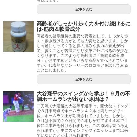
も残念です。
記事を読む
高齢者がしっかり歩く力を付け続けるに
は-筋肉＆軟骨成分
高齢者の健康維持の重要な要素として、しっかり歩
く・歩き続ける力がとても大切だと思います。しか
し高齢になってくると膝の痛みや脚力の衰えが出
て、歩くことが苦痛になり次第に外に出るのが少な
くなります。このような高齢者に「筋肉＆軟骨成
分」がおすすめといろいろな商品が宣伝されていま
すが、代表的なサントリーのロコモアを試してみる
ことにしました。
記事を読む
大谷翔平のスイングから学ぶ！９月の不
調ホームランが出ない原因は？
二刀流で大活躍の大谷翔平選手は、豪快なスイング
で８月末時点でホームラン４２本は両リーグで１
位、ホームラン王が期待されていました。しかし、
９月は不調で２０日間で２本しか打てず４４本で１
位に２本差を付けられました。この原因は幾つ考え
られますが、主にスイングがフィニッシュまで出来
ていないことが上げられます。