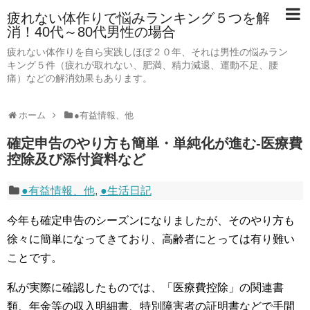
疲れない体作りで悩みランキング５つを解
消！40代～80代男性の場合
疲れない体作りを自ら実践しほぼ２０年、それは男性の悩みラン
キング５件（疲れが取れない、肥満、精力減退、運動不足、腰
痛）などの解消効果もあります。
ホーム
●有益情報、他
確定申告のやり方も簡単・単純化が進む-医療費
控除及び添付資料など
●有益情報、他
,
●生活日記
今年も確定申告のシーズンになりましたが、そのやり方も
徐々に簡単になってきており、高齢者にとっては有り難い
ことです。
私が実際に確認したものでは、「医療費控除」の関連書
類、年金等の収入明細書、特別障害者の証明書などで手間