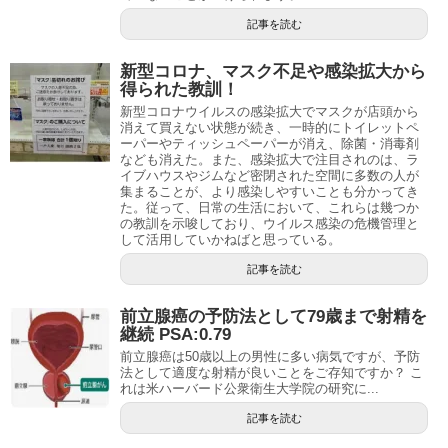
記事を読む
新型コロナ、マスク不足や感染拡大から
得られた教訓！
新型コロナウイルスの感染拡大でマスクが店頭から
消えて買えない状態が続き、一時的にトイレットペ
ーパーやティッシュペーパーが消え、除菌・消毒剤
なども消えた。また、感染拡大で注目されのは、ラ
イブハウスやジムなど密閉された空間に多数の人が
集まることが、より感染しやすいことも分かってき
た。従って、日常の生活において、これらは幾つか
の教訓を示唆しており、ウイルス感染の危機管理と
して活用していかねばと思っている。
記事を読む
前立腺癌の予防法として79歳まで射精を
継続 PSA:0.79
前立腺癌は50歳以上の男性に多い病気ですが、予防
法として適度な射精が良いことをご存知ですか？ こ
れは米ハーバード公衆衛生大学院の研究に...
記事を読む