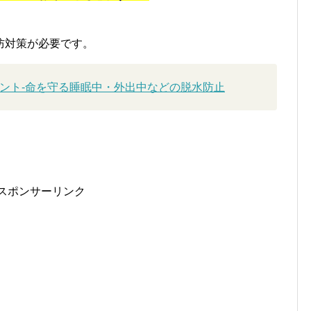
々かきましたけど熱中症にはなりませんでした。
温を２７度以下に保ちます。
ることが多いのですが、
私の経験では２７度以下に室温
思います。
は思っていて、油断せず小まめな水分の補給、就寝中の
中症は防げると思います。
ますが、油断は禁物で冷房を使いましょう。
て置いておくことも忘れずに！
防対策が必要です。
ント-命を守る睡眠中・外出中などの脱水防止