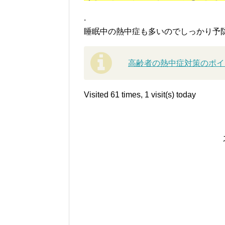
以上で今朝やってみましたが、汗は少
今夜の就寝中は、冷房・扇風機等で室
就寝中に高齢者が熱中症になり亡くな
を保てば、熱中症にはまずならない
と
熱中症は
「油断した人に起こる」
と私
室温２７度以下保持をすれば、まず熱
冷房を使わず熱中症になる方も結構い
そして万一のため、枕元に水を準備し
.
睡眠中の熱中症も多いのでしっかり予
高齢者の熱中症対策のポイ