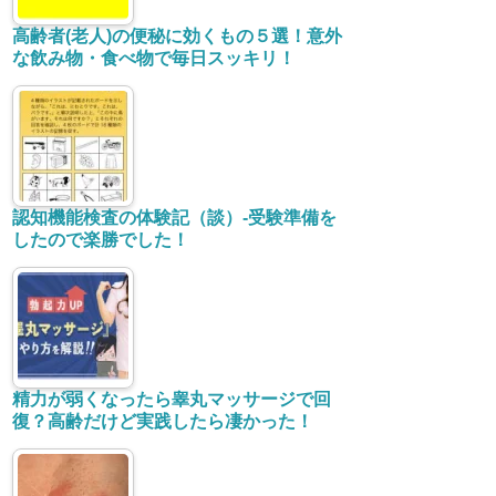
脊柱管狭窄症、他の改善
●糖尿病-壊疽-足切断
●健康関連の情報
●趣味で頭を使う
ゴルフ、スポーツ
家庭菜園
●三大がんの予防について
●有益情報、他
●生活日記
●WP・WEBエラー関連
よく読まれている記事