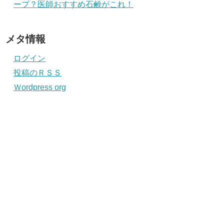
精力が弱くなったら睾丸マッサージで回
復？高齢だけど実践したら凄かった！
脇の下や股の湿疹を繰り返す原因｜治ら
ないのは食品添加物かカビかも？
最近の投稿
高齢者(老人)の便秘に効くもの５選！意
外な飲み物・食べ物で毎日スッキリ！
年金収入のみでも確定申告で得をする