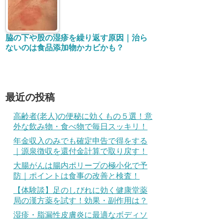
認知機能検査イラスト１６枚の覚え方と
コツ｜高得点で一発合格する方法
高齢者(老人)の便秘に効くもの５選！意外
な飲み物・食べ物で毎日スッキリ！
認知機能検査の体験記（談）-受験準備を
したので楽勝でした！