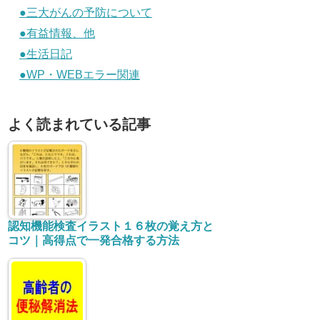
カテゴリー
●疲れない体作り
汗をかく（新陳代謝促進）運動
疲れない、疲れを取る食事
サプリメント
日記・情報
●肥満 対策
肥満による病気のリスク
バランスの良い食事
便秘解消で痩せる
ダイエット
肥満、便秘解消サプリ
●運動不足 対策
短時間で出来る運動で効果なもの
●精力減退 対策
●腰痛 対策