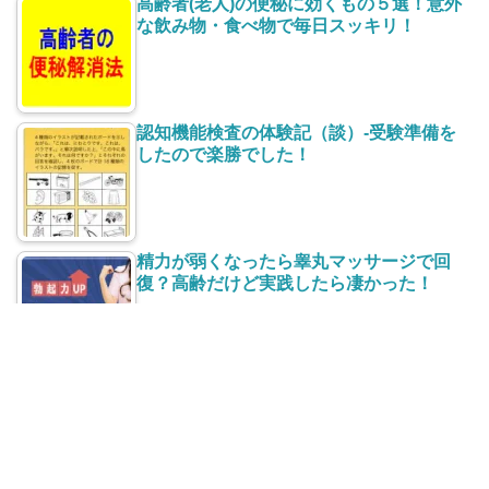
高齢者(老人)の便秘に効くもの５選！意外
な飲み物・食べ物で毎日スッキリ！
認知機能検査の体験記（談）-受験準備を
したので楽勝でした！
精力が弱くなったら睾丸マッサージで回
復？高齢だけど実践したら凄かった！
太ももの付け根【股】の赤い湿疹がかゆ
い！治し方と再発防止は？