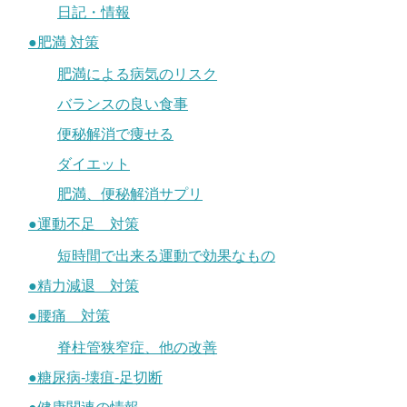
日記・情報
●肥満 対策
肥満による病気のリスク
バランスの良い食事
便秘解消で痩せる
ダイエット
肥満、便秘解消サプリ
●運動不足 対策
短時間で出来る運動で効果なもの
●精力減退 対策
●腰痛 対策
脊柱管狭窄症、他の改善
●糖尿病-壊疽-足切断