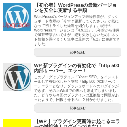
【初心者】WordPressの最新バージョ
ンを安全に更新する手順
WordPressのバージョンアップ未経験者が、ダッシ
ュボード表示の「今すぐ更新してください」が気に
なって初トライした経過を紹介します。現行の
WordPressバージョンは「4.9.22」、5年前から使用
で滅茶苦茶古いですが、絶対失敗しないためにネッ
ト情報を調べまくり無事に最新の「6.2」に更新でき
ました。
記事を読む
WP 新プラグインの有効化で「http 500
内部サーバー」エラー！
このブログでプラグイン「Yoast SEO」をインスト
ールして有効化したら突然「http 500 内部サーバ
ー」エラーとなり、ダッシュボードへのログインが
できず、その上WEBでの表示も消えてしまいまし
た。どうやら今回のプラグインは互換性で問題があ
ったようで、回復させるのに２日かかりました。
記事を読む
【WP 】プラグイン更新時に起こるエラ
ーの対処法！ログインできない