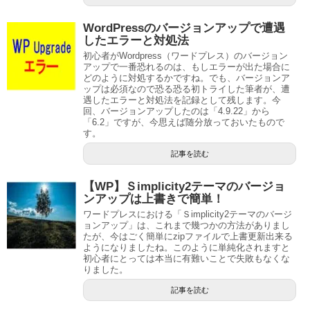
WordPressのバージョンアップで遭遇
したエラーと対処法
初心者がWordpress（ワードプレス）のバージョン
アップで一番恐れるのは、もしエラーが出た場合に
どのように対処するかですね。でも、バージョンア
ップは必須なので恐る恐る初トライした筆者が、遭
遇したエラーと対処法を記録として残します。今
回、バージョンアップしたのは「4.9.22」から
「6.2」ですが、今思えば随分放っておいたもので
す。
記事を読む
【WP】Ｓimplicity2テーマのバージョ
ンアップは上書きで簡単！
ワードプレスにおける「Ｓimplicity2テーマのバージ
ョンアップ」は、これまで幾つかの方法がありまし
たが、今はごく簡単にzipファイルで上書更新出来る
ようになりましたね。このように単純化されますと
初心者にとっては本当に有難いことで失敗もなくな
りました。
記事を読む