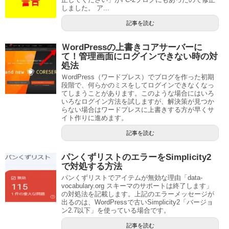
しました。 ア...
記事を読む
ＷordPressの上書きコアサーバーに
て！管理画面にログインできない時の対
処法
ＷordPress（ワードプレス）でブログを作った初期
段階で、何らかのミスをしてログインできなくなっ
てしまうことがあります。このような場合にはいろ
いろなログイン方法を試しますが、解決策が見つか
らない場合はワードプレスに上書きする方が早くサ
イト作りに進めます。
記事を読む
パンくずリストのエラーをSimplicity2
で対処する方法
パンくずリストでアイテムが無効な理由「data-
vocabulary.org スキーマのサポートは終了します」
の対処法を記載します。上記のエラーメッセージが
出るのは、WordPressで古いSimplicity2「バージョ
ン2.7以下」を使っている場合です。
記事を読む