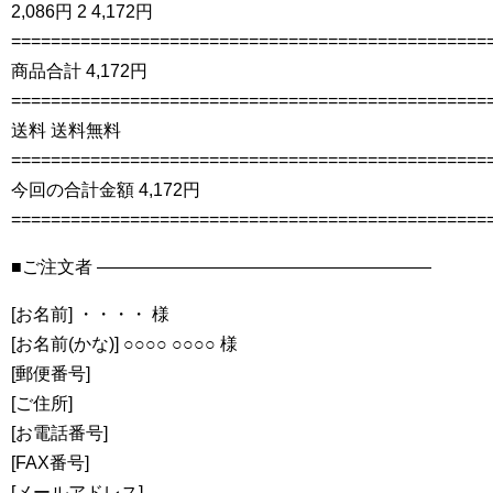
2,086円 2 4,172円
================================================
商品合計 4,172円
================================================
送料 送料無料
================================================
今回の合計金額 4,172円
================================================
■ご注文者 ———————————————————
[お名前] ・・・・ 様
[お名前(かな)] ○○○○ ○○○○ 様
[郵便番号]
[ご住所]
[お電話番号]
[FAX番号]
[メールアドレス]