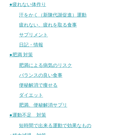
●疲れない体作り
汗をかく（新陳代謝促進）運動
疲れない、疲れを取る食事
サプリメント
日記・情報
●肥満 対策
肥満による病気のリスク
バランスの良い食事
便秘解消で痩せる
ダイエット
肥満、便秘解消サプリ
●運動不足 対策
短時間で出来る運動で効果なもの