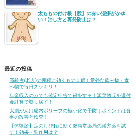
太ももの付け根【股】の赤い湿疹がかゆ
い！治し方と再発防止は？
最近の投稿
高齢者(老人)の便秘に効くもの５選！意外な飲み物・食
べ物で毎日スッキリ！
年金収入のみでも確定申告で得をする｜源泉徴収を還付
金計算で取り戻す！
大腸がんは腸内ポリープの極小化で予防｜ポイントは食
事の改善と検査！
【体験談】足のしびれに効く健康堂薬局の漢方薬を試
す！効果・副作用は？