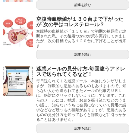
記事を読む
空腹時血糖値が１３０台まで下がった
が-次の手はコレステロール？
空腹時の血糖値が「１３０台」で初期の糖尿病と診
断された私、その後幾つかの対策を実行してきまし
たが、次の目標である１２０台に下げることが出来
ま...
記事を読む
迷惑メールの見分け方-毎回違うアドレ
スで送られてくるなど！
毎日送られてくる迷惑メール、本当にウンザリしま
すが、詐欺的な悪意のあるものもありますので、知
らない人から送られてきたメールの記事内ＵＲＬ
は、絶対にクリックしないようにしています。これ
らのメールには、勧誘、お金を振り込むなどのうま
い話し、知らないうちに会員になっていて費用の請
求などなど幾つもの種類がありますが、悪意のある
ものの見分け方を知っておくと詐欺などに引っかか
ることはありません。
記事を読む