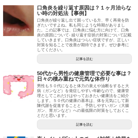
口角炎を繰り返す原因は？１ヶ月治らな
い時の対処法【事例】
口角炎が繰り返し出て困っている方、早く再発を防
ぎたいですよね。私も同じような時期がありまし
た。この記事では、口角炎に悩む方に向けて、口角
炎の原因について- 繰り返す症状の対策について記載
していきます。口角炎はつらい症状ですが、正しい
対策を知ることで改善が期待できます。ぜひ参考に
してください。
記事を読む
50代から男性の健康管理で必要な事は？
日々の積み重ねで元気な体作り
男性も５０代になると体力の衰えや油断をすると大
病（ガンなど）を発症しやすい年齢なので、健康管
理としてこれだけはやっておきたい健康法をご紹介
します。５０代の健康の基本は、体を元気にして新
陳代謝を促進することと、予防しやすいガン（大腸
ガン、胃ガンなど）への最低限の対策をしておくこ
とだと思います。
記事を読む