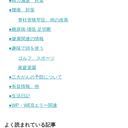
●精力減退 対策
●腰痛 対策
脊柱管狭窄症、他の改善
●糖尿病-壊疽-足切断
●健康関連の情報
●趣味で頭を使う
ゴルフ、スポーツ
家庭菜園
●三大がんの予防について
●有益情報、他
●生活日記
●WP・WEBエラー関連
よく読まれている記事