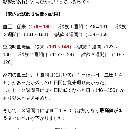
影響があればとも密かに思っている私です。
【家内の試飲３週間の結果】
血圧：従来（
170～180
）⇒試飲１週間（146→181）⇒試飲
２週間目（131～183）⇒試飲３週間目（134～159）
空腹時血糖値：従来（
131～146
）⇒試飲１週間（123～
130）⇒試飲２週間目（117～124）⇒試飲３週間目（118～
120）
家内の血圧は、１週間目においては１日低い日（血圧１４
６）があったが残りの６日間は従来通り高かった。
しかし、２週間目には４日間低くなった日（146～156）が
あり効果が見え始めた。
そして、３週間目には血圧１８０台は無くなり
最高値が１
５９
とレベルが下がりました。