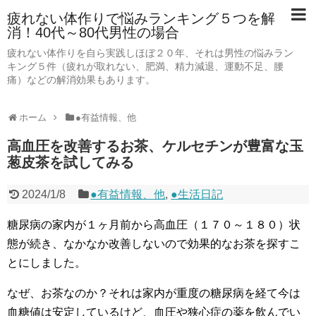
疲れない体作りで悩みランキング５つを解
消！40代～80代男性の場合
疲れない体作りを自ら実践しほぼ２０年、それは男性の悩みラン
キング５件（疲れが取れない、肥満、精力減退、運動不足、腰
痛）などの解消効果もあります。
ホーム
●有益情報、他
高血圧を改善するお茶、ケルセチンが豊富な玉
葱皮茶を試してみる
2024/1/8
●有益情報、他
,
●生活日記
糖尿病の家内が１ヶ月前から高血圧（１７０～１８０）状
態が続き、なかなか改善しないので効果的なお茶を探すこ
とにしました。
なぜ、お茶なのか？それは家内が重度の糖尿病を経て今は
血糖値は安定しているけど、血圧や狭心症の薬を飲んでい