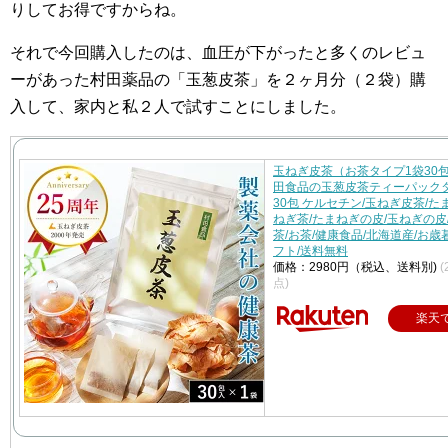
りしてお得ですからね。
それで今回購入したのは、血圧が下がったと多くのレビュ
ーがあった村田薬品の「玉葱皮茶」を２ヶ月分（２袋）購
入して、家内と私２人で試すことにしました。
玉ねぎ皮茶（お茶タイプ1袋30
田食品の玉葱皮茶ティーパック
30包 ケルセチン/玉ねぎ皮茶/た
ねぎ茶/たまねぎの皮/玉ねぎの皮
茶/お茶/健康食品/北海道産/お歳
フト/送料無料
価格：2980円（税込、送料別)
(
点)
楽天