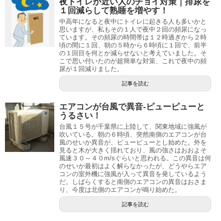
夜トイレが近い人のチョイ対策｜排尿を
１回減らして熟睡を増やす！
中高年になると夜中にトイレに起きる人も多いかと
思いますが、私もその１人で夜中２回の頻尿になっ
ています。その頻尿の時間帯は１２時過ぎから２時
頃の間に１回、朝の５時から６時頃に１回で、前半
の１回目を何とか減らせないと考えていました。そ
こで思い付いたのが超簡単な対策、これで夜中の頻
尿が１回減りました。
記事を読む
エアコンが台風で異音-ピューピューと
うるさい！
台風１５号が千葉県に上陸して、関東地域に強風が
吹いている。朝の６時頃、突然南側のエアコンが台
風のせいか異音が、ピューピューとし始めた。外を
見ると木が大きく揺れており、風の強さはおおよそ
風速３０～４０m/sぐらいと思われる。この異音は何
のせいか最初はよく解らなかったが、どうやらエア
コンの室外機に強風が入って異音を発しているよう
だ。しばらくすると南側のエアコンの異音はおさま
り、今度は北側のエアコンが鳴り始めた。
記事を読む