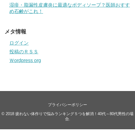
湿疹・脂漏性皮膚炎に最適なボディソープ？医師おすす
め石鹸がこれ！
メタ情報
ログイン
投稿のＲＳＳ
Ｗordpress org
プライバシーポリシー
© 2018
疲れない体作りで悩みランキング５つを解消！40代～80代男性の場
合
.