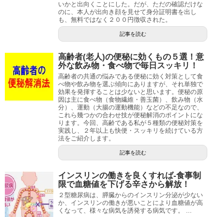
いかと出向くことにした。だが、ただの確認だけな
のに、本人が出向き顔を見せて身分証明書を出し
も、無料ではなく２００円徴収された。
記事を読む
高齢者(老人)の便秘に効くもの５選！意
外な飲み物・食べ物で毎日スッキリ！
高齢者の共通の悩みである便秘に効く対策として食
べ物や飲み物を選ぶ傾向にありますが、それ単独で
効果を発揮することは少ないと思います。便秘の原
因は主に食べ物（食物繊維・善玉菌）、飲み物（水
分）、運動（大腸の運動機能）などの不足なので、
これら幾つかの合わせ技が便秘解消のポイントにな
ります。今回、高齢である私が５種類の便秘対策を
実践し、２年以上も快便・スッキリを続けている方
法をご紹介します。
記事を読む
インスリンの働きを良くすれば-食事制
限で血糖値を下げる辛さから解放！
２型糖尿病は、膵臓からのインスリン分泌が少ない
か、インスリンの働きが悪いことにより血糖値が高
くなって、様々な病気を誘発する病気です。 ...