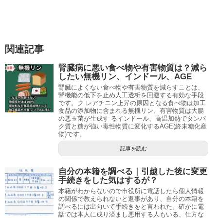
関連記事
腎臓病に悪い食べ物や有害物質は？減ら
したい無機リン、インドール、AGE
腎臓によくない食べ物や有害物質を減らすことは、
腎機能の低下を止め人工透析を回避する有効な手段
です。ク レアチニン上昇の原因となる食べ物は加工
食品の添加物に含まれる無機リン、有害物質は大腸
の悪玉菌が生成す るインドール、高温加熱でタンパ
ク質と糖が強い毒性物質に変化するAGE(終末糖化産
物)です。
記事を読む
自分の本籍を調べる｜引越した後に変更
手続きをした気はするが？
本籍がわからないので市役所に電話したら個人情報
の関係で教えられないと返事があり、自分の本籍を
調べるには出向いて手続きをと言われた。確かに電
話では本人に成り済まし悪用する人もいる、仕方な