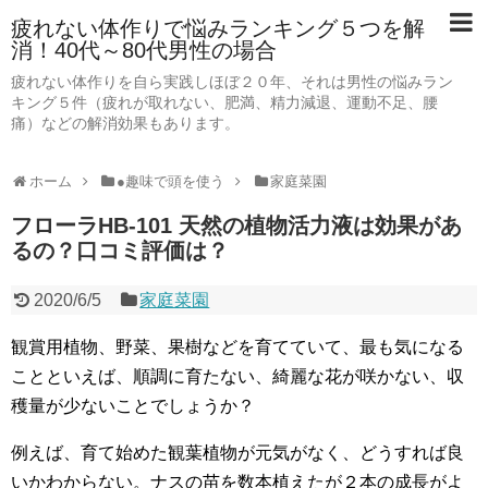
疲れない体作りで悩みランキング５つを解
消！40代～80代男性の場合
疲れない体作りを自ら実践しほぼ２０年、それは男性の悩みラン
キング５件（疲れが取れない、肥満、精力減退、運動不足、腰
痛）などの解消効果もあります。
ホーム
●趣味で頭を使う
家庭菜園
フローラHB-101 天然の植物活力液は効果があ
るの？口コミ評価は？
2020/6/5
家庭菜園
観賞用植物、野菜、果樹などを育てていて、最も気になる
ことといえば、順調に育たない、綺麗な花が咲かない、収
穫量が少ないことでしょうか？
例えば、育て始めた観葉植物が元気がなく、どうすれば良
いかわからない。ナスの苗を数本植えたが２本の成長がよ