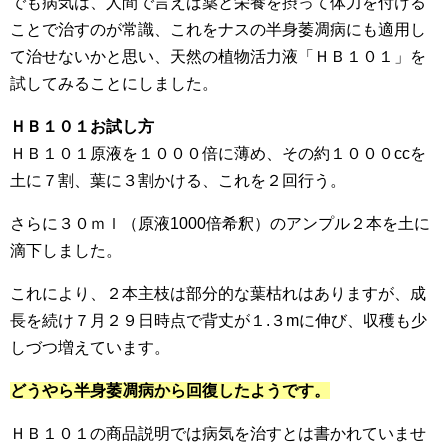
でも病気は、人間で言えば薬と栄養を摂って体力を付ける
ことで治すのが常識、これをナスの半身萎凋病にも適用し
て治せないかと思い、天然の植物活力液「ＨＢ１０１」を
試してみることにしました。
ＨＢ１０１お試し方
ＨＢ１０１原液を１０００倍に薄め、その約１０００ccを
土に７割、葉に３割かける、これを２回行う。
さらに３０ｍｌ（原液1000倍希釈）のアンプル２本を土に
滴下しました。
これにより、２本主枝は部分的な葉枯れはありますが、成
長を続け７月２９日時点で背丈が１.３mに伸び、収穫も少
しづつ増えています。
どうやら半身萎凋病から回復したようです。
ＨＢ１０１の商品説明では病気を治すとは書かれていませ