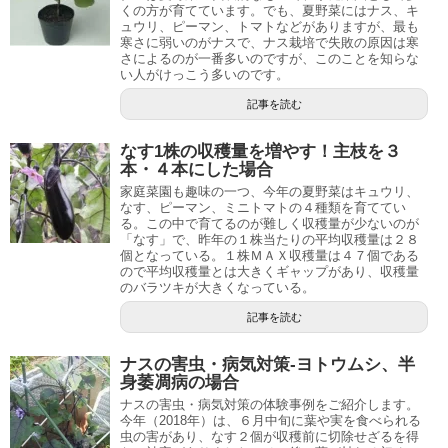
くの方が育てています。でも、夏野菜にはナス、キ
ュウリ、ピーマン、トマトなどがありますが、最も
寒さに弱いのがナスで、ナス栽培で失敗の原因は寒
さによるのが一番多いのですが、このことを知らな
い人がけっこう多いのです。
記事を読む
なす1株の収穫量を増やす！主枝を３
本・４本にした場合
家庭菜園も趣味の一つ、今年の夏野菜はキュウリ、
なす、ピーマン、ミニトマトの４種類を育ててい
る。この中で育てるのが難しく収穫量が少ないのが
「なす」で、昨年の１株当たりの平均収穫量は２８
個となっている。１株ＭＡＸ収穫量は４７個である
ので平均収穫量とは大きくギャップがあり、収穫量
のバラツキが大きくなっている。
記事を読む
ナスの害虫・病気対策-ヨトウムシ、半
身萎凋病の場合
ナスの害虫・病気対策の体験事例をご紹介します。
今年（2018年）は、６月中旬に葉や実を食べられる
虫の害があり、なす２個が収穫前に切除せざるを得