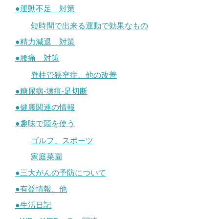
●運動不足 対策
短時間で出来る運動で効果なもの
●精力減退 対策
●腰痛 対策
脊柱管狭窄症、他の改善
●糖尿病-壊疽-足切断
●健康関連の情報
●趣味で頭を使う
ゴルフ、スポーツ
家庭菜園
●三大がんの予防について
●有益情報、他
●生活日記