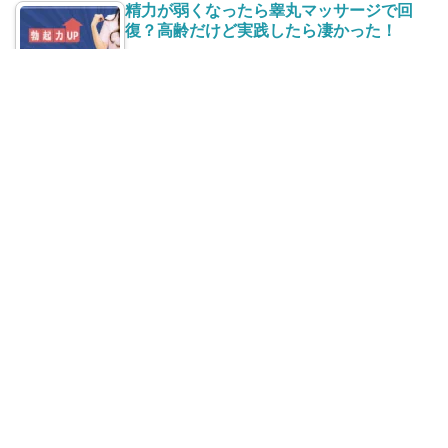
精力が弱くなったら睾丸マッサージで回
復？高齢だけど実践したら凄かった！
脇の下や股の湿疹を繰り返す原因｜治らな
いのは食品添加物かカビかも？
最近の投稿
高齢者(老人)の便秘に効くもの５選！意外な飲み物・食
べ物で毎日スッキリ！
年金収入のみでも確定申告で得をする｜源泉徴収を還付
金計算で取り戻す！