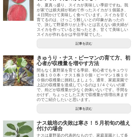
今、夏真っ盛り、スイカが美味しい季節ですね。我
が家では娘夫婦が初めて作ったスイカが１個届き、
４日間かけて美味しく食べています。スイカを甘く
育てるのは、けっこう難しいとの印象があったの
で、決して野菜作りが上手いとは言えない娘夫婦が
スイカを作っていると知ったとき、甘くて美味しい
スイカが作れるかは半信半疑でした。
記事を読む
きゅうり・ナス・ピーマンの育て方、初
心者が収穫量を増やす方法
間もなく夏野菜を育てる季節、初心者でもキュウリ
１株１００本・ナス１株３０個・ピーマン１株１０
０個の収穫量に挑戦しましょう。通常、家庭菜園で
上記の収穫量を達成しているのは１/４ぐらいの家
で、殆どが収穫量が少なく勿体いないです。手間を
かけず、ちょっとした工夫で収穫量が倍増出来ます
のでご紹介したいと思います。
記事を読む
ナス栽培の失敗は寒さ！５月初旬の植え
付けの場合
ナスは夏野菜の代表的なもので、家庭菜園として多