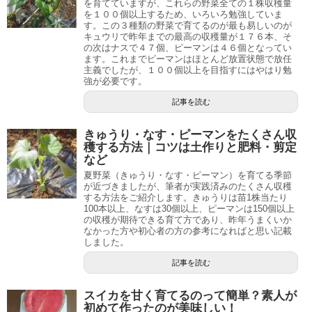
を育てていますが、これらの野菜全ての１株収穫量
を１００個以上するため、いろいろ勉強していま
す。この３種類の野菜で育てるのが最も易しいのが
キュウリで昨年までの最高の収穫量が１７６本、そ
の次はナスで４７個、ピーマンは４６個となってい
ます。これまでピーマンはほとんど放置状態で放任
主義でしたが、１００個以上を目指すにはやはり勉
強が必要です。
記事を読む
きゅうり・なす・ピーマンをたくさん収
穫する方法｜コツは土作りと肥料・剪定
など
夏野菜（きゅうり・なす・ピーマン）を育てる季節
が近づきましたが、筆者が実践済みのたくさん収穫
する方法をご紹介します。きゅうりは苗1株当たり
100本以上、なすは30個以上、ピーマンは150個以上
の収穫が期待できる育て方であり、昨年うまくいか
なかった方や初心者の方の参考になればと思い記載
しました。
記事を読む
スイカを甘く育てるのって簡単？素人が
初めて作ったのが美味しい！