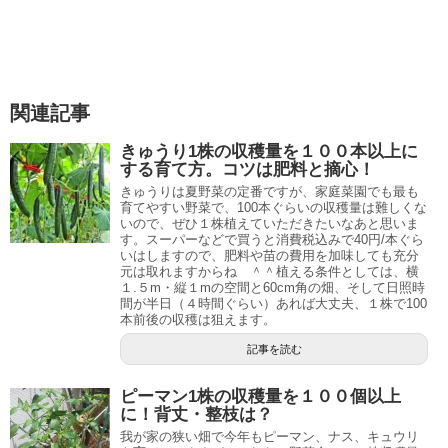
関連記事
きゅうり1株の収穫量を１００本以上に
する育て方。コツは肥料と摘心！
きゅうりは夏野菜の定番ですが、家庭菜園でも最も
育てやすい野菜で、100本ぐらいの収穫量は難しくな
いので、ぜひ１株植えていただきたいなあと思いま
す。スーパーなどで買うと消費税込みで40円/本ぐら
いはしますので、肥料や苗の費用を加味しても充分
元は取れますからね ＾＾植える条件としては、横
１.５m・縦１mの空間と60cm角の畑、そして日照時
間が半日（４時間ぐらい）あれば大丈夫、１株で100
本前後の収穫は狙えます。
記事を読む
ピーマン1株の収穫量を１００個以上
に！背丈・整枝は？
我が家の狭い畑で今年もピーマン、ナス、キュウリ