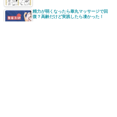
精力が弱くなったら睾丸マッサージで回
復？高齢だけど実践したら凄かった！
太ももの付け根【股】の赤い湿疹がかゆ
い！治し方と再発防止は？
最近の投稿
高齢者(老人)の便秘に効くもの５選！意外な飲み物・食
べ物で毎日スッキリ！
年金収入のみでも確定申告で得をする｜源泉徴収を還付