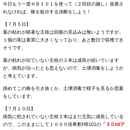
今日もう一度ＨＢ１０１を使って（２回目の施し）改善さ
れなければ、株を処分する決断をしよう！
【７月５日】
葉の枯れが顕著な主枝は回復の見込みは無いようですが、
１個の実は着実に大きくなっており、あと数日で収穫でき
そうです。
葉の枯れが出ていない主枝の２本は成長が続いています
が、病気が治ったとも思えないので、土壌消毒をしようか
と考えています。
諦めてこの株を引き抜くか、土壌消毒で様子を見るか思案
をしています。
【７月１０日】
病気に犯されていない主枝２本はまだ元気に成長している
ので、このままにして１０００倍希釈HB101の
「３０mlア