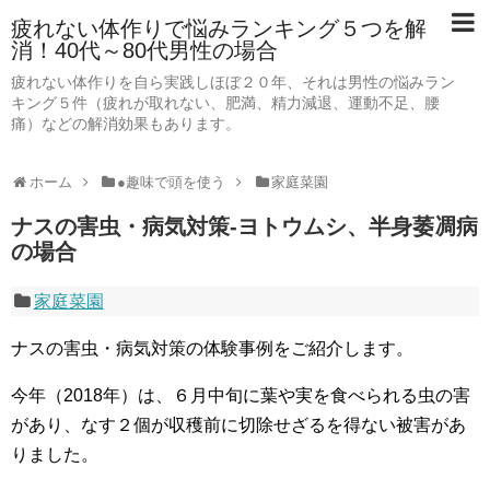
疲れない体作りで悩みランキング５つを解
消！40代～80代男性の場合
疲れない体作りを自ら実践しほぼ２０年、それは男性の悩みラン
キング５件（疲れが取れない、肥満、精力減退、運動不足、腰
痛）などの解消効果もあります。
ホーム
●趣味で頭を使う
家庭菜園
ナスの害虫・病気対策-ヨトウムシ、半身萎凋病
の場合
家庭菜園
ナスの害虫・病気対策の体験事例をご紹介します。
今年（2018年）は、６月中旬に葉や実を食べられる虫の害
があり、なす２個が収穫前に切除せざるを得ない被害があ
りました。