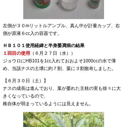
左側が３０mリットルアンプル、真ん中が計量カップ、右
側が原液６cc入の容器です。
ＨＢ１０１使用経緯と半身萎凋病の結果
１回目の使用
（６月２７日（水））
ジョウロにHB101を1cc入れておおよそ1000ccの水で薄
め、当該ナスの土壌に約７割、葉に３割散布しました。
【６月３０日（土）】
ナスの成長は進んでおり、葉が萎れた主枝の実も徐々に大
きくなっているので、
株自体が弱まっているようには見えません。