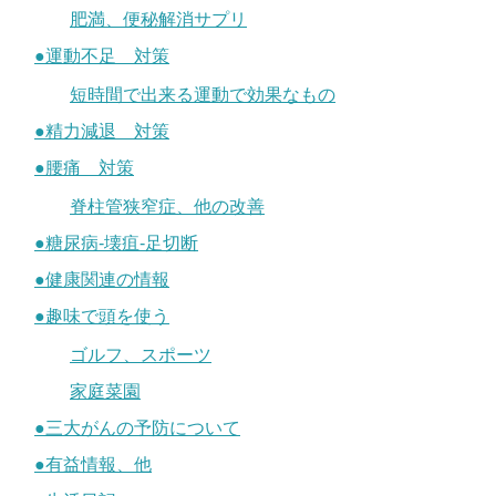
肥満、便秘解消サプリ
●運動不足 対策
短時間で出来る運動で効果なもの
●精力減退 対策
●腰痛 対策
脊柱管狭窄症、他の改善
●糖尿病-壊疽-足切断
●健康関連の情報
●趣味で頭を使う
ゴルフ、スポーツ
家庭菜園
●三大がんの予防について
●有益情報、他