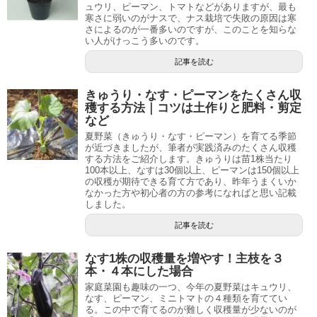
ュウリ、ピーマン、トマトなどがありますが、最も
寒さに弱いのがナスで、ナス栽培で失敗の原因は寒
さによるのが一番多いのですが、このことを知らな
い人がけっこう多いのです。
記事を読む
きゅうり・なす・ピーマンをたくさん収
穫する方法｜コツは土作りと肥料・剪定
など
夏野菜（きゅうり・なす・ピーマン）を育てる季節
が近づきましたが、筆者が実践済みのたくさん収穫
する方法をご紹介します。きゅうりは苗1株当たり
100本以上、なすは30個以上、ピーマンは150個以上
の収穫が期待できる育て方であり、昨年うまくいか
なかった方や初心者の方の参考になればと思い記載
しました。
記事を読む
なす1株の収穫量を増やす！主枝を３
本・４本にした場合
家庭菜園も趣味の一つ、今年の夏野菜はキュウリ、
なす、ピーマン、ミニトマトの４種類を育ててい
る。この中で育てるのが難しく収穫量が少ないのが