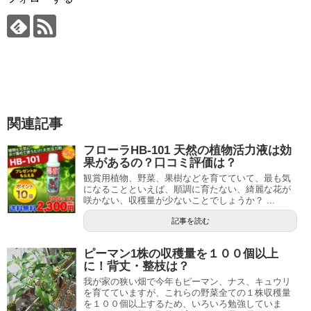
関連記事
フローラHB-101 天然の植物活力液は効
果があるの？口コミ評価は？
観賞用植物、野菜、果樹などを育てていて、最も気
になることといえば、順調に育たない、綺麗な花が
咲かない、収穫量が少ないことでしょうか？ ...
記事を読む
ピーマン1株の収穫量を１００個以上
に！背丈・整枝は？
我が家の狭い畑で今年もピーマン、ナス、キュウリ
を育てていますが、これらの野菜全ての１株収穫量
を１００個以上するため、いろいろ勉強していま