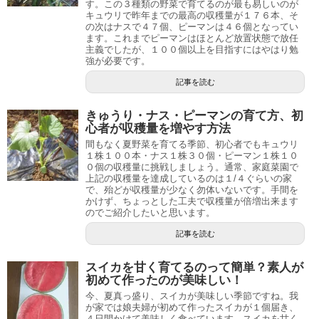
す。この３種類の野菜で育てるのが最も易しいのが
キュウリで昨年までの最高の収穫量が１７６本、そ
の次はナスで４７個、ピーマンは４６個となってい
ます。これまでピーマンはほとんど放置状態で放任
主義でしたが、１００個以上を目指すにはやはり勉
強が必要です。
記事を読む
きゅうり・ナス・ピーマンの育て方、初
心者が収穫量を増やす方法
間もなく夏野菜を育てる季節、初心者でもキュウリ
１株１００本・ナス１株３０個・ピーマン１株１０
０個の収穫量に挑戦しましょう。通常、家庭菜園で
上記の収穫量を達成しているのは１/４ぐらいの家
で、殆どが収穫量が少なく勿体いないです。手間を
かけず、ちょっとした工夫で収穫量が倍増出来ます
のでご紹介したいと思います。
記事を読む
スイカを甘く育てるのって簡単？素人が
初めて作ったのが美味しい！
今、夏真っ盛り、スイカが美味しい季節ですね。我
が家では娘夫婦が初めて作ったスイカが１個届き、
４日間かけて美味しく食べています。スイカを甘く