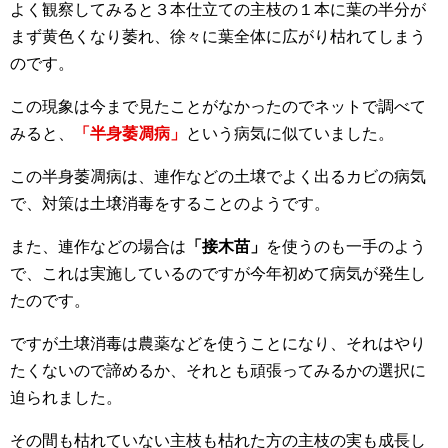
よく観察してみると３本仕立ての主枝の１本に葉の半分が
まず黄色くなり萎れ、徐々に葉全体に広がり枯れてしまう
のです。
この現象は今まで見たことがなかったのでネットで調べて
みると、
「半身萎凋病」
という病気に似ていました。
この半身萎凋病は、連作などの土壌でよく出るカビの病気
で、対策は土壌消毒をすることのようです。
また、連作などの場合は
「接木苗」
を使うのも一手のよう
で、これは実施しているのですが今年初めて病気が発生し
たのです。
ですが土壌消毒は農薬などを使うことになり、それはやり
たくないので諦めるか、それとも頑張ってみるかの選択に
迫られました。
その間も枯れていない主枝も枯れた方の主枝の実も成長し