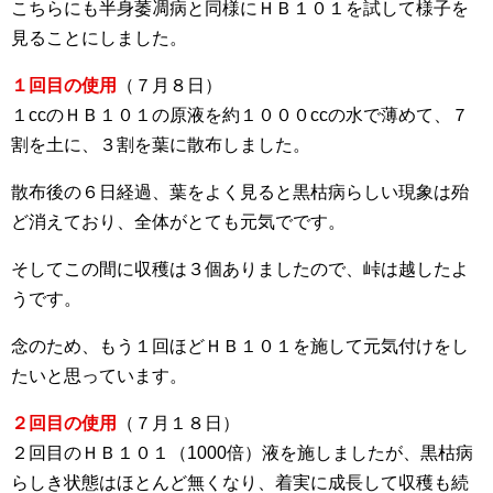
こちらにも半身萎凋病と同様にＨＢ１０１を試して様子を
見ることにしました。
１回目の使用
（７月８日）
１ccのＨＢ１０１の原液を約１０００ccの水で薄めて、７
割を土に、３割を葉に散布しました。
散布後の６日経過、葉をよく見ると黒枯病らしい現象は殆
ど消えており、全体がとても元気でです。
そしてこの間に収穫は３個ありましたので、峠は越したよ
うです。
念のため、もう１回ほどＨＢ１０１を施して元気付けをし
たいと思っています。
２回目の使用
（７月１８日）
２回目のＨＢ１０１（1000倍）液を施しましたが、黒枯病
らしき状態はほとんど無くなり、着実に成長して収穫も続