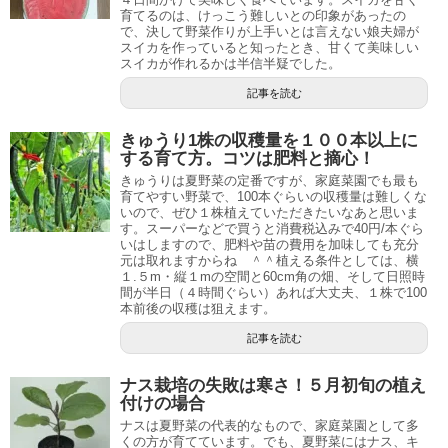
育てるのは、けっこう難しいとの印象があったの
で、決して野菜作りが上手いとは言えない娘夫婦が
スイカを作っていると知ったとき、甘くて美味しい
スイカが作れるかは半信半疑でした。
記事を読む
きゅうり1株の収穫量を１００本以上に
する育て方。コツは肥料と摘心！
きゅうりは夏野菜の定番ですが、家庭菜園でも最も
育てやすい野菜で、100本ぐらいの収穫量は難しくな
いので、ぜひ１株植えていただきたいなあと思いま
す。スーパーなどで買うと消費税込みで40円/本ぐら
いはしますので、肥料や苗の費用を加味しても充分
元は取れますからね ＾＾植える条件としては、横
１.５m・縦１mの空間と60cm角の畑、そして日照時
間が半日（４時間ぐらい）あれば大丈夫、１株で100
本前後の収穫は狙えます。
記事を読む
ナス栽培の失敗は寒さ！５月初旬の植え
付けの場合
ナスは夏野菜の代表的なもので、家庭菜園として多
くの方が育てています。でも、夏野菜にはナス、キ