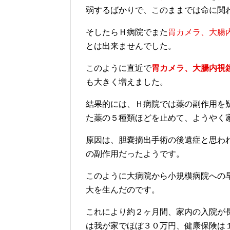
治療費の増大になりました。
２つの病院で同じ検査を実
Ｈ大病院（一次救急病院）で胆嚢摘出
受けていましたが、転院の１０日後か
になりました。
Ａ病院
では、嘔吐や下痢を改善する薬
るため
胃カメラ、大腸内視鏡検査
を行
弱するばかりで、このままでは命に関
そしたらＨ病院でまた
胃カメラ、大腸
とは出来ませんでした。
このように直近で
胃カメラ、大腸内視
も大きく増えました。