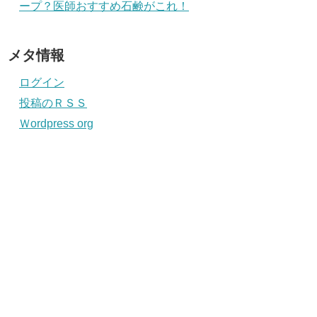
精力が弱くなったら睾丸マッサージで回
復？高齢だけど実践したら凄かった！
太ももの付け根【股】の赤い湿疹がかゆ
い！治し方と再発防止は？
最近の投稿
高齢者(老人)の便秘に効くもの５選！意
外な飲み物・食べ物で毎日スッキリ！
年金収入のみでも確定申告で得をする