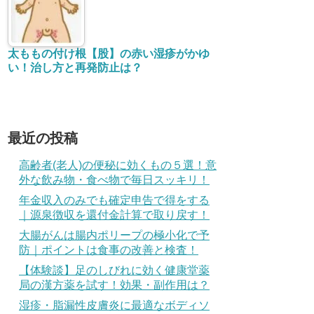
認知機能検査イラスト１６枚の覚え方と
コツ｜高得点で一発合格する方法
高齢者(老人)の便秘に効くもの５選！意外
な飲み物・食べ物で毎日スッキリ！
認知機能検査の体験記（談）-受験準備を
したので楽勝でした！