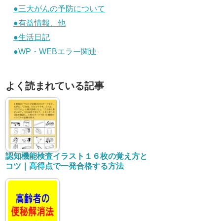
カテゴリー
●疲れない体作り
汗をかく（新陳代謝促進）運動
疲れない、疲れを取る食事
サプリメント
日記・情報
●肥満 対策
肥満による病気のリスク
バランスの良い食事
便秘解消で痩せる
ダイエット
肥満、便秘解消サプリ
●運動不足 対策
短時間で出来る運動で効果なもの
●精力減退 対策
●腰痛 対策