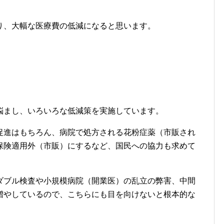
ている綜合病院（Ｈ病院）があるが、あとは１～２の医
科、整形外科、etc)の開業医的病院が多く存在する。
と小規模の開業医の中間に相当する中間総合病院が無い
院での治療が受けられず、無駄な治療費の増大に繋がっ
かの開業医を一箇所に集めた中間総合病院（内科、外
内科・・・）を作れば、そこの検査データーは全て共用
Ｈ病院と小規模の開業医が何度も行き来することも無く
り、大幅な医療費の低減になると思います。