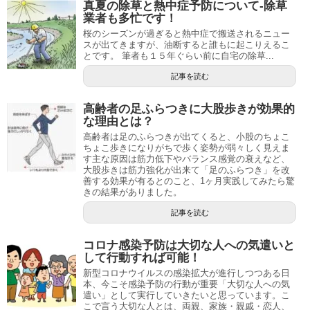
真夏の除草と熱中症予防について-除草
業者も多忙です！
桜のシーズンが過ぎると熱中症で搬送されるニュー
スが出てきますが、油断すると誰もに起こりえるこ
とです。 筆者も１５年ぐらい前に自宅の除草...
記事を読む
高齢者の足ふらつきに大股歩きが効果的
な理由とは？
高齢者は足のふらつきが出てくると、小股のちょこ
ちょこ歩きになりがちで歩く姿勢が弱々しく見えま
す主な原因は筋力低下やバランス感覚の衰えなど、
大股歩きは筋力強化が出来て「足のふらつき」を改
善する効果が有るとのこと、1ヶ月実践してみたら驚
きの結果がありました。
記事を読む
コロナ感染予防は大切な人への気遣いと
して行動すれば可能！
新型コロナウイルスの感染拡大が進行しつつある日
本、今こそ感染予防の行動が重要「大切な人への気
遣い」として実行していきたいと思っています。こ
こで言う大切な人とは、両親、家族・親戚・恋人、