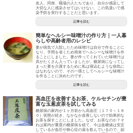
友人、同僚、職場の人たちであり、自分が感染して
大切な人に感染させてはいけない、この気遣いで感
染予防を実行することだと思います。
記事を読む
簡単なヘルシー味噌汁の作り方｜一人暮
らしや高齢者用のレシピ
妻が病気で入院したため味噌汁は自分で作ることに
なり、手間を省くため簡単でヘルシーな味噌汁を作
ることにしました。妻が作ってくれていた味噌汁は
具がたくさん入っていましたが、糖尿病になってし
まった妻を介護するために私は寝込むような病気に
はなれないので、その一環としてヘルシーな味噌汁
を作ることに決めたのです。
記事を読む
高血圧を改善するお茶、ケルセチンが豊
富な玉葱皮茶を試してみる
糖尿病の家内が１ヶ月前から高血圧（１７０～１８
０）状態が続き、なかなか改善しないので効果的な
お茶を探すことにしました。なぜ、お茶なのか？そ
れは家内が重度の糖尿病を経て、今は血糖値は安定
しているが血圧や狭心症の薬を飲んでいるので、副