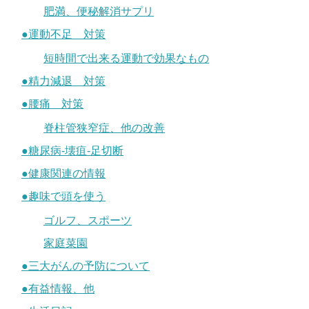
肥満、便秘解消サプリ
●運動不足 対策
短時間で出来る運動で効果なもの
●精力減退 対策
●腰痛 対策
脊柱管狭窄症、他の改善
●糖尿病-壊疽-足切断
●健康関連の情報
●趣味で頭を使う
ゴルフ、スポーツ
家庭菜園
●三大がんの予防について
●有益情報、他