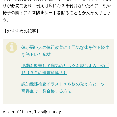
りが必要であり、例えば床にキズを付けないために、机や
椅子の脚下にキズ防止シートを貼ることもかんがえましょ
う。
【おすすめの記事】
体が弱い人の体質改善に！元気な体を作る軽度
な筋トレと食材
肥満を改善して病気のリスクを減らす３つの手
順【３食の糖質変換法】
認知機能検査イラスト１６枚の覚え方とコツ｜
高得点で一発合格する方法
Visited 77 times, 1 visit(s) today