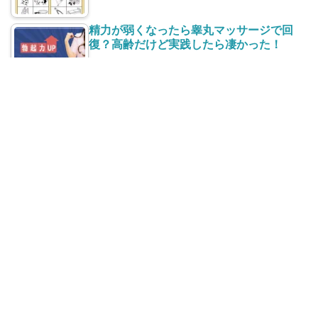
精力が弱くなったら睾丸マッサージで回
復？高齢だけど実践したら凄かった！
太ももの付け根【股】の赤い湿疹がかゆ
い！治し方と再発防止は？
最近の投稿
高齢者(老人)の便秘に効くもの５選！意外な飲み物・食
べ物で毎日スッキリ！
年金収入のみでも確定申告で得をする｜源泉徴収を還付