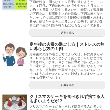
下痢が続き、間もなく１ヶ月半に達しようとしてい
る。１回目の下痢は昨年の５月中旬から６月末まで
の約４５日間で入院中に起きたが、転院して数種類
の下痢止め・整腸剤を止めた途端に下痢は無くなっ
た。そして今回は降圧剤と利尿剤の副作用と思われ
るが、病状から薬を止めることが出来ず、病状の改
善に伴う薬の削除を待たねばならないようである。
記事を読む
定年後の夫婦の過ごし方｜ストレスの無
い暮らし方の１例
定年後の夫婦の過ごし方によっては、特に奥さんが
ストレスを生じることがよくあるとテレビなどでも
放送されています。今まで会社勤めであった夫が一
日中家に居て、それがストレスの原因になるんです
ね。でも、定年後に仕事ができない人もいるので、
そのような場合はどのように対処すればよいか夫は
考える必要があります。
記事を読む
クリスマスケーキを食べきれず捨てる人
も多いようだが？
クリスマスケーキが食べきれず廃棄する人が多いと