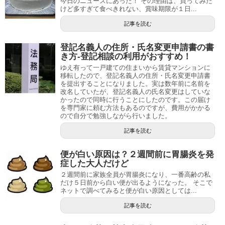
今日のニュースにあった！ その理由は、買ってみた
けど多すぎて食べきれない、賞味期限が１日...
記事を読む
登記名義人の住所・氏名変更申請書の書
き方-登記相談の利用がおすすめ！
ゆえ有って一戸建ての住まいから賃貸マンションに
移転したので、登記名義人の住所・氏名変更申請書
を提出することになりました。実は数年前に名前を
改名していたが、登記名義人の氏名変更はしていな
かったので同時に行うことにしたのです。この届け
を専門家に頼む方法もあるのですが、費用がかかる
ので自分で勉強しながら行いました。
記事を読む
便が白い原因は？２週間前に胃腸炎を発
症した大人だけど
２週間前に家族全員が胃腸炎になり、一番高齢の私
だけ５日前から白い便が出るようになった。 そこで
ネットで調べてみると便が白い原因としては...
記事を読む