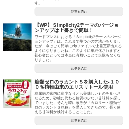
す。
記事を読む
【WP】Ｓimplicity2テーマのバージョ
ンアップは上書きで簡単！
ワードプレスにおける「Ｓimplicity2テーマのバージ
ョンアップ」は、これまで幾つかの方法がありまし
たが、今はごく簡単にzipファイルで上書更新出来る
ようになりましたね。このように単純化されますと
初心者にとっては本当に有難いことで失敗もなくな
りました。
記事を読む
糖類ゼロのラカントＳを購入した-１０
０％植物由来のエリスリトール使用
糖尿病の家内に多少なりとも美味しいものを食べさ
せるため、砂糖に代わる糖質の少ない甘味料を探し
ていました。そんな時に家族が「カロリー・糖類ゼ
ロのラカントＳ顆粒」を購入してきたので、長く使
える甘味料か検討することにした。
記事を読む