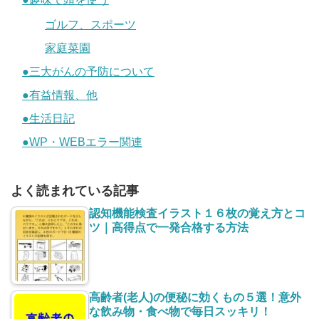
ゴルフ、スポーツ
家庭菜園
●三大がんの予防について
●有益情報、他
●生活日記
●WP・WEBエラー関連
よく読まれている記事
認知機能検査イラスト１６枚の覚え方とコ
ツ｜高得点で一発合格する方法
高齢者(老人)の便秘に効くもの５選！意外
な飲み物・食べ物で毎日スッキリ！