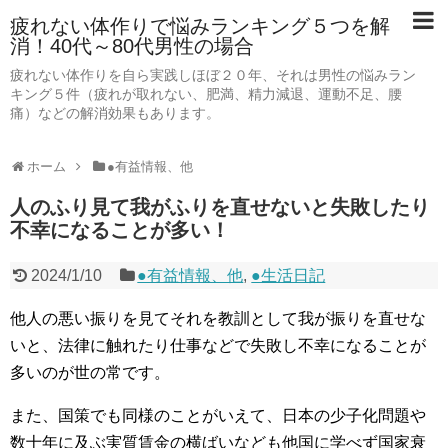
疲れない体作りで悩みランキング５つを解
消！40代～80代男性の場合
疲れない体作りを自ら実践しほぼ２０年、それは男性の悩みラン
キング５件（疲れが取れない、肥満、精力減退、運動不足、腰
痛）などの解消効果もあります。
ホーム
●有益情報、他
人のふり見て我がふりを直せないと失敗したり
不幸になることが多い！
2024/1/10
●有益情報、他
,
●生活日記
他人の悪い振りを見てそれを教訓として我が振りを直せな
いと、法律に触れたり仕事などで失敗し不幸になることが
多いのが世の常です。
また、国策でも同様のことがいえて、日本の少子化問題や
数十年に及ぶ実質賃金の横ばいなども他国に学べず国家衰