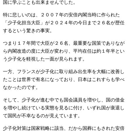
国に学ぶことも出来ませんでした。
特に悲しいのは、２００７年の安倍内閣当時に作られた
「少子化担当大臣」が２０２４年の今日まで２６名が歴任
するという驚きの事実。
つまり１７年間で大臣が２６名、最重要な国策でありなが
ら内閣改造の度に大臣が変わり、平均在任は約１年半とい
う少子化を軽視した一面が見られます。
一方、フランスが少子化に取り組み出生率を大幅に改善し
たことは世界で有名になっており、日本はこれすらも学べ
なかったのです。
そして、少子化が進む中でも国会議員を増やし、国の借金
を増やし続けている実態を見るに付け、いずれ国が衰退し
て国民が不幸なるのが見えています。
少子化対策は国家戦略に該当、だから国葬にもされた安倍