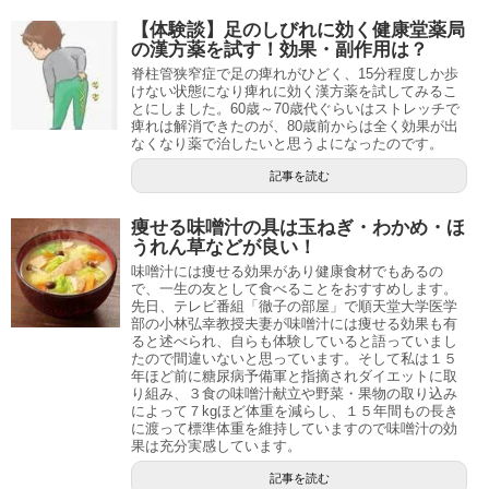
【体験談】足のしびれに効く健康堂薬局
の漢方薬を試す！効果・副作用は？
脊柱管狭窄症で足の痺れがひどく、15分程度しか歩
けない状態になり痺れに効く漢方薬を試してみるこ
とにしました。60歳～70歳代ぐらいはストレッチで
痺れは解消できたのが、80歳前からは全く効果が出
なくなり薬で治したいと思うよになったのです。
記事を読む
痩せる味噌汁の具は玉ねぎ・わかめ・ほ
うれん草などが良い！
味噌汁には痩せる効果があり健康食材でもあるの
で、一生の友として食べることをおすすめします。
先日、テレビ番組「徹子の部屋」で順天堂大学医学
部の小林弘幸教授夫妻が味噌汁には痩せる効果も有
ると述べられ、自らも体験していると語っていまし
たので間違いないと思っています。そして私は１５
年ほど前に糖尿病予備軍と指摘されダイエットに取
り組み、３食の味噌汁献立や野菜・果物の取り込み
によって７kgほど体重を減らし、１５年間もの長き
に渡って標準体重を維持していますので味噌汁の効
果は充分実感しています。
記事を読む