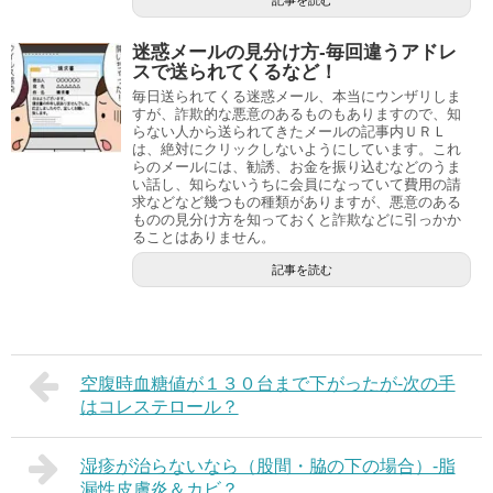
記事を読む
迷惑メールの見分け方-毎回違うアドレ
スで送られてくるなど！
毎日送られてくる迷惑メール、本当にウンザリしま
すが、詐欺的な悪意のあるものもありますので、知
らない人から送られてきたメールの記事内ＵＲＬ
は、絶対にクリックしないようにしています。これ
らのメールには、勧誘、お金を振り込むなどのうま
い話し、知らないうちに会員になっていて費用の請
求などなど幾つもの種類がありますが、悪意のある
ものの見分け方を知っておくと詐欺などに引っかか
ることはありません。
記事を読む
空腹時血糖値が１３０台まで下がったが-次の手
はコレステロール？
湿疹が治らないなら（股間・脇の下の場合）-脂
漏性皮膚炎＆カビ？