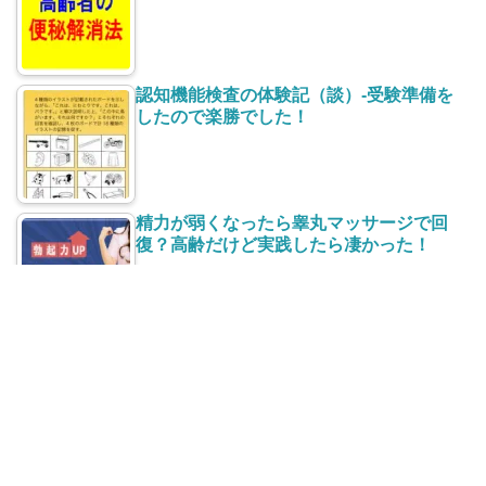
認知機能検査の体験記（談）-受験準備を
したので楽勝でした！
精力が弱くなったら睾丸マッサージで回
復？高齢だけど実践したら凄かった！
太ももの付け根【股】の赤い湿疹がかゆ
い！治し方と再発防止は？