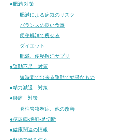
●肥満 対策
肥満による病気のリスク
バランスの良い食事
便秘解消で痩せる
ダイエット
肥満、便秘解消サプリ
●運動不足 対策
短時間で出来る運動で効果なもの
●精力減退 対策
●腰痛 対策
脊柱管狭窄症、他の改善
●糖尿病-壊疽-足切断
●健康関連の情報
●趣味で頭を使う