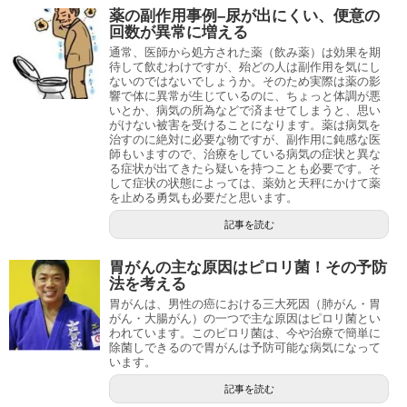
薬の副作用事例–尿が出にくい、便意の
回数が異常に増える
通常、医師から処方された薬（飲み薬）は効果を期
待して飲むわけですが、殆どの人は副作用を気にし
ないのではないでしょうか。そのため実際は薬の影
響で体に異常が生じているのに、ちょっと体調が悪
いとか、病気の所為などで済ませてしまうと、思い
がけない被害を受けることになります。薬は病気を
治すのに絶対に必要な物ですが、副作用に鈍感な医
師もいますので、治療をしている病気の症状と異な
る症状が出てきたら疑いを持つことも必要です。そ
して症状の状態によっては、薬効と天秤にかけて薬
を止める勇気も必要だと思います。
記事を読む
胃がんの主な原因はピロリ菌！その予防
法を考える
胃がんは、男性の癌における三大死因（肺がん・胃
がん・大腸がん）の一つで主な原因はピロリ菌とい
われています。このピロリ菌は、今や治療で簡単に
除菌しできるので胃がんは予防可能な病気になって
います。
記事を読む