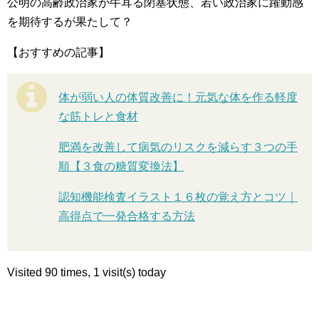
公明の高齢政治家が牛耳る閉塞状態、若い政治家に躍動感
を期待するが果たして？
【おすすめの記事】
体が弱い人の体質改善に！元気な体を作る軽度
な筋トレと食材
肥満を改善して病気のリスクを減らす３つの手
順【３食の糖質変換法】
認知機能検査イラスト１６枚の覚え方とコツ｜
高得点で一発合格する方法
Visited 90 times, 1 visit(s) today