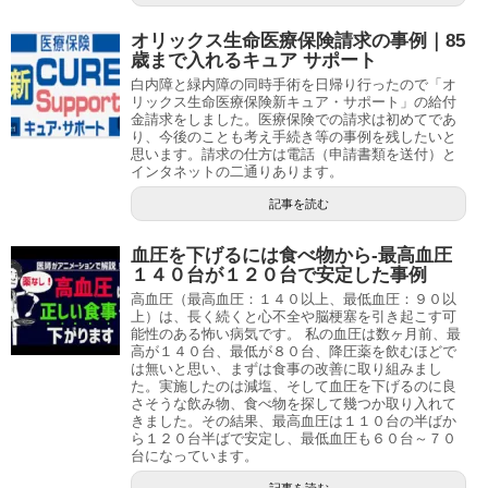
オリックス生命医療保険請求の事例｜85
歳まで入れるキュア サポート
白内障と緑内障の同時手術を日帰り行ったので「オ
リックス生命医療保険新キュア・サポート」の給付
金請求をしました。医療保険での請求は初めてであ
り、今後のことも考え手続き等の事例を残したいと
思います。請求の仕方は電話（申請書類を送付）と
インタネットの二通りあります。
記事を読む
血圧を下げるには食べ物から-最高血圧
１４０台が１２０台で安定した事例
高血圧（最高血圧：１４０以上、最低血圧：９０以
上）は、長く続くと心不全や脳梗塞を引き起こす可
能性のある怖い病気です。 私の血圧は数ヶ月前、最
高が１４０台、最低が８０台、降圧薬を飲むほどで
は無いと思い、まずは食事の改善に取り組みまし
た。実施したのは減塩、そして血圧を下げるのに良
さそうな飲み物、食べ物を探して幾つか取り入れて
きました。その結果、最高血圧は１１０台の半ばか
ら１２０台半ばで安定し、最低血圧も６０台～７０
台になっています。